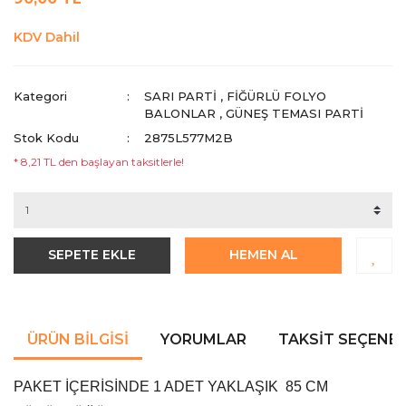
KDV Dahil
Kategori
SARI PARTI
,
FIĞÜRLÜ FOLYO
BALONLAR
,
GÜNEŞ TEMASI PARTI
Stok Kodu
2875L577M2B
* 8,21 TL den başlayan taksitlerle!
SEPETE EKLE
HEMEN AL
ÜRÜN BILGISI
YORUMLAR
TAKSIT SEÇENEK
PAKET İÇERİSİNDE 1 ADET YAKLAŞIK 85 CM