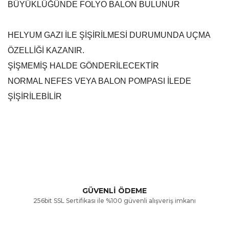
BÜYÜKLÜĞÜNDE FOLYO BALON BULUNUR
HELYUM GAZI İLE ŞİŞİRİLMESİ DURUMUNDA UÇMA
ÖZELLİĞİ KAZANIR.
ŞİŞMEMİŞ HALDE GÖNDERİLECEKTİR
NORMAL NEFES VEYA BALON POMPASI İLEDE
ŞİŞİRİLEBİLİR
Bu ürünün fiyat bilgisi, resim, ürün açıklamalarında ve diğer
konularda yetersiz gördüğünüz noktaları öneri formunu
Bu ürüne ilk yorumu siz yapın!
kullanarak tarafımıza iletebilirsiniz.
Görüş ve önerileriniz için teşekkür ederiz.
Yorum Yaz
GÜVENLİ ÖDEME
256bit SSL Sertifikası ile %100 güvenli alışveriş imkanı
Ürün resmi kalitesiz, bozuk veya görüntülenemiyor.
Ürün açıklamasında eksik bilgiler bulunuyor.