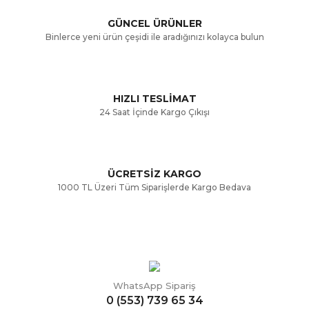
GÜNCEL ÜRÜNLER
Ürün bilgilerinde hatalar bulunuyor.
Binlerce yeni ürün çeşidi ile aradığınızı kolayca bulun
Ürün fiyatı diğer sitelerden daha pahalı.
Bu ürüne benzer farklı alternatifler olmalı.
HIZLI TESLİMAT
24 Saat İçinde Kargo Çıkışı
ÜCRETSİZ KARGO
Gönder
1000 TL Üzeri Tüm Siparişlerde Kargo Bedava
WhatsApp Sipariş
0 (553) 739 65 34