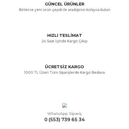
GÜNCEL ÜRÜNLER
Ürün bilgilerinde hatalar bulunuyor.
Binlerce yeni ürün çeşidi ile aradığınızı kolayca bulun
Ürün fiyatı diğer sitelerden daha pahalı.
Bu ürüne benzer farklı alternatifler olmalı.
HIZLI TESLİMAT
24 Saat İçinde Kargo Çıkışı
ÜCRETSİZ KARGO
Gönder
1000 TL Üzeri Tüm Siparişlerde Kargo Bedava
WhatsApp Sipariş
0 (553) 739 65 34