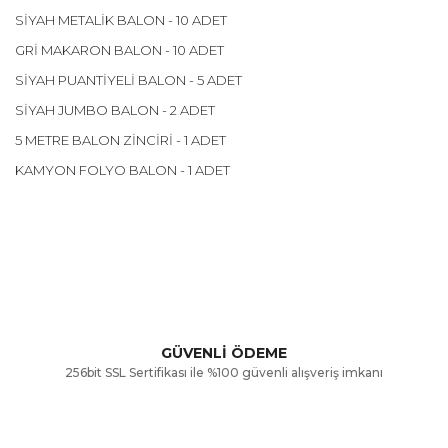
SİYAH METALİK BALON - 10 ADET
GRİ MAKARON BALON - 10 ADET
SİYAH PUANTİYELİ BALON - 5 ADET
SİYAH JUMBO BALON - 2 ADET
5 METRE BALON ZİNCİRİ - 1 ADET
KAMYON FOLYO BALON - 1 ADET
Bu ürünün fiyat bilgisi, resim, ürün açıklamalarında ve diğer
konularda yetersiz gördüğünüz noktaları öneri formunu
Bu ürüne ilk yorumu siz yapın!
kullanarak tarafımıza iletebilirsiniz.
Görüş ve önerileriniz için teşekkür ederiz.
Yorum Yaz
GÜVENLİ ÖDEME
256bit SSL Sertifikası ile %100 güvenli alışveriş imkanı
Ürün resmi kalitesiz, bozuk veya görüntülenemiyor.
Ürün açıklamasında eksik bilgiler bulunuyor.