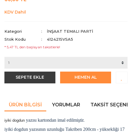
KDV Dahil
Kategori
İNŞAAT TEMALI PARTI
Stok Kodu
412421SVSA5
* 5,47 TL den başlayan taksitlerle!
SEPETE EKLE
HEMEN AL
ÜRÜN BILGISI
YORUMLAR
TAKSIT SEÇENEK
yazısı kartondan imal edilmiştir.
iyiki dogdun
iyiki dogdun yazısının uzunluğu Takriben 200cm - yüksekliği 17