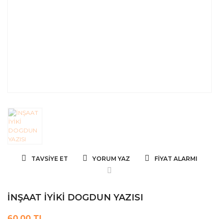
TAVSIYE ET
YORUM YAZ
FIYAT ALARMI
İNŞAAT İYİKİ DOGDUN YAZISI
60,00 TL