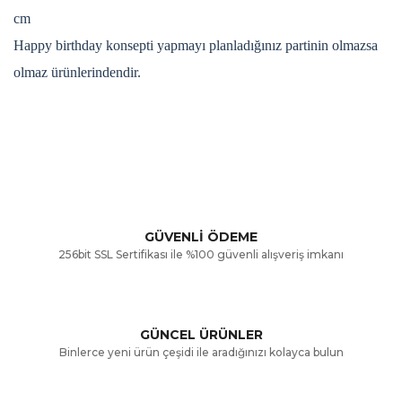
cm
Happy birthday konsepti yapmayı planladığınız partinin olmazsa
olmaz ürünlerindendir.
Bu ürünün fiyat bilgisi, resim, ürün açıklamalarında ve diğer
konularda yetersiz gördüğünüz noktaları öneri formunu
Bu ürüne ilk yorumu siz yapın!
kullanarak tarafımıza iletebilirsiniz.
Görüş ve önerileriniz için teşekkür ederiz.
Yorum Yaz
GÜVENLİ ÖDEME
256bit SSL Sertifikası ile %100 güvenli alışveriş imkanı
Ürün resmi kalitesiz, bozuk veya görüntülenemiyor.
Ürün açıklamasında eksik bilgiler bulunuyor.
GÜNCEL ÜRÜNLER
Ürün bilgilerinde hatalar bulunuyor.
Binlerce yeni ürün çeşidi ile aradığınızı kolayca bulun
Ürün fiyatı diğer sitelerden daha pahalı.