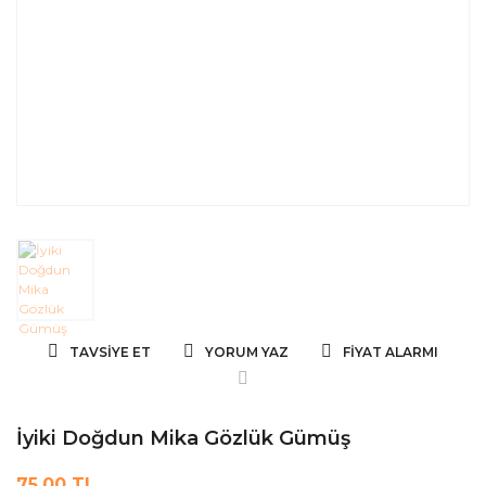
TAVSIYE ET
YORUM YAZ
FIYAT ALARMI
İyiki Doğdun Mika Gözlük Gümüş
75,00 TL