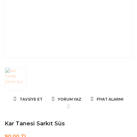
TAVSIYE ET
YORUM YAZ
FIYAT ALARMI
Kar Tanesi Sarkıt Süs
90,00 TL