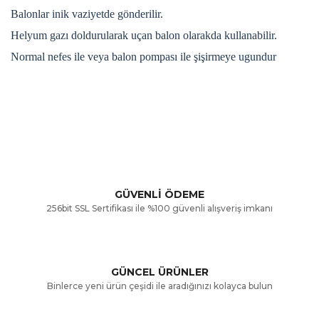
Balonlar inik vaziyetde gönderilir.
Helyum gazı doldurularak uçan balon olarakda kullanabilir.
Normal nefes ile veya balon pompası ile şişirmeye ugundur
Bu ürünün fiyat bilgisi, resim, ürün açıklamalarında ve diğer
konularda yetersiz gördüğünüz noktaları öneri formunu
Bu ürüne ilk yorumu siz yapın!
kullanarak tarafımıza iletebilirsiniz.
Görüş ve önerileriniz için teşekkür ederiz.
Yorum Yaz
GÜVENLİ ÖDEME
256bit SSL Sertifikası ile %100 güvenli alışveriş imkanı
Ürün resmi kalitesiz, bozuk veya görüntülenemiyor.
Ürün açıklamasında eksik bilgiler bulunuyor.
GÜNCEL ÜRÜNLER
Ürün bilgilerinde hatalar bulunuyor.
Binlerce yeni ürün çeşidi ile aradığınızı kolayca bulun
Ürün fiyatı diğer sitelerden daha pahalı.