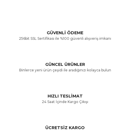
konularda yetersiz gördüğünüz noktaları öneri formunu
Bu ürüne ilk yorumu siz yapın!
kullanarak tarafımıza iletebilirsiniz.
Görüş ve önerileriniz için teşekkür ederiz.
Yorum Yaz
GÜVENLİ ÖDEME
256bit SSL Sertifikası ile %100 güvenli alışveriş imkanı
Ürün resmi kalitesiz, bozuk veya görüntülenemiyor.
Ürün açıklamasında eksik bilgiler bulunuyor.
GÜNCEL ÜRÜNLER
Ürün bilgilerinde hatalar bulunuyor.
Binlerce yeni ürün çeşidi ile aradığınızı kolayca bulun
Ürün fiyatı diğer sitelerden daha pahalı.
Bu ürüne benzer farklı alternatifler olmalı.
HIZLI TESLİMAT
24 Saat İçinde Kargo Çıkışı
ÜCRETSİZ KARGO
Gönder