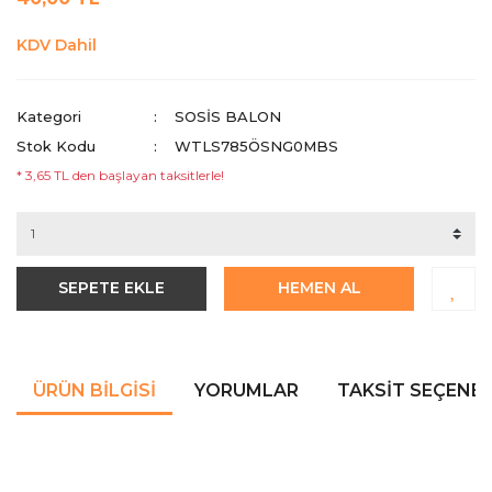
KDV Dahil
Kategori
SOSIS BALON
Stok Kodu
WTLS785ÖSNG0MBS
* 3,65 TL den başlayan taksitlerle!
SEPETE EKLE
HEMEN AL
ÜRÜN BILGISI
YORUMLAR
TAKSIT SEÇENEK
Bu ürünün fiyat bilgisi, resim, ürün açıklamalarında ve diğer