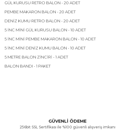
GÜL KURUSU RETRO BALON - 20 ADET
PEMBE MAKARON BALON - 20 ADET
DENİZ KUMU RETRO BALON - 20 ADET
5 İNC MİNİ GÜL KURUSU BALON - 10 ADET
5 İNC MİNİ PEMBE MAKARON BALON - 10 ADET
5 İNC MİNİ DENİZ KUMU BALON - 10 ADET
5 METRE BALON ZİNCİRİ - 1 ADET
BALON BANDI - 1 PAKET
Bu ürünün fiyat bilgisi, resim, ürün açıklamalarında ve diğer
konularda yetersiz gördüğünüz noktaları öneri formunu
Bu ürüne ilk yorumu siz yapın!
kullanarak tarafımıza iletebilirsiniz.
Görüş ve önerileriniz için teşekkür ederiz.
Yorum Yaz
GÜVENLİ ÖDEME
256bit SSL Sertifikası ile %100 güvenli alışveriş imkanı
Ürün resmi kalitesiz, bozuk veya görüntülenemiyor.