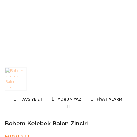
TAVSIYE ET
YORUM YAZ
FIYAT ALARMI
Bohem Kelebek Balon Zinciri
600,00 TL