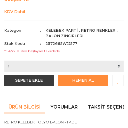
KDV Dahil
Kategori
KELEBEK PARTI
,
RETRO RENKLER
,
BALON ZİNCİRLERİ
Stok Kodu
2572665WJJ577
* 54,72 TL den başlayan taksitlerle!
SEPETE EKLE
HEMEN AL
ÜRÜN BILGISI
YORUMLAR
TAKSIT SEÇENEK
RETRO KELEBEK FOLYO BALON - 1 ADET