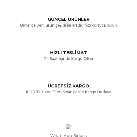
Ürün açıklamasında eksik bilgiler bulunuyor.
GÜNCEL ÜRÜNLER
Ürün bilgilerinde hatalar bulunuyor.
Binlerce yeni ürün çeşidi ile aradığınızı kolayca bulun
Ürün fiyatı diğer sitelerden daha pahalı.
Bu ürüne benzer farklı alternatifler olmalı.
HIZLI TESLİMAT
24 Saat İçinde Kargo Çıkışı
ÜCRETSİZ KARGO
Gönder
1000 TL Üzeri Tüm Siparişlerde Kargo Bedava
WhatsApp Sipariş