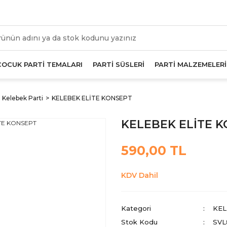
üm Alışverişlerde Geçerli 1000 TL Ve Üzeri Kargo Beda
ÇOCUK PARTİ TEMALARI
PARTİ SÜSLERİ
PARTİ MALZEMELERİ
Kelebek Parti
KELEBEK ELİTE KONSEPT
KELEBEK ELİTE 
590,00 TL
KDV Dahil
Kategori
KEL
Stok Kodu
SVL