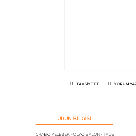
TAVSIYE ET
YORUM YA
ÜRÜN BILGISI
GRABO KELEBEK FOLYO BALON - 1 ADET