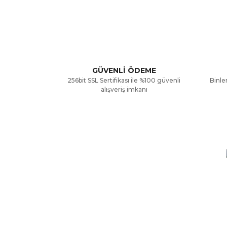
Görüş ve önerileriniz için teşekkür ederiz.
Ürün resmi kalitesiz, bozuk veya görüntülenemiyor
Ürün açıklamasında eksik bilgiler bulunuyor.
GÜVENLİ ÖDEME
256bit SSL Sertifikası ile %100 güvenli
Binler
Ürün bilgilerinde hatalar bulunuyor.
alışveriş imkanı
Ürün fiyatı diğer sitelerden daha pahalı.
Bu ürüne benzer farklı alternatifler olmalı.
KURUMSAL
ALIŞV