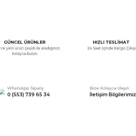
Bu ürüne ilk yorumu siz yapın!
.
Yorum Yaz
GÜNCEL ÜRÜNLER
HIZLI TESLİMAT
ce yeni ürün çeşidi ile aradığınızı
24 Saat İçinde Kargo Çıkışı
kolayca bulun
WhatsApp Sipariş
Bize Kolayca Ulaşın
0 (553) 739 65 34
İletişim Bilgilerimiz
Gönder
ERİŞ
BİZİ TAKİP EDİN