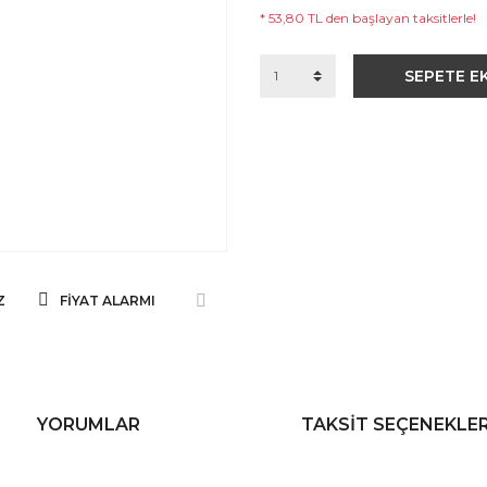
* 53,80 TL den başlayan taksitlerle!
SEPETE E
Z
FIYAT ALARMI
YORUMLAR
TAKSIT SEÇENEKLER