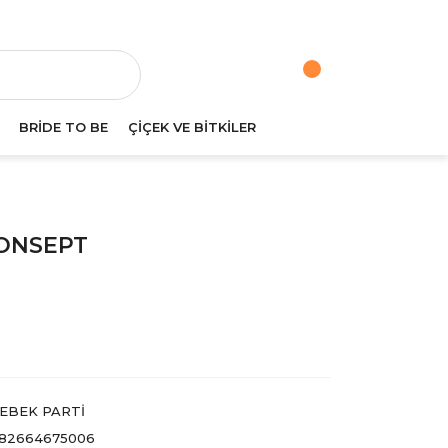
va
BRİDE TO BE
ÇİÇEK VE BİTKİLER
KONSEPT
EBEK PARTI
82664675006