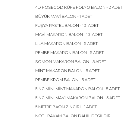
4D ROSEGOD KÜRE FOLYO BALON - 2 ADET
BÜYÜK MAVİ BALON - 1 ADET
FUŞYA PASTEL BALON - 10 ADET
MAVİ MAKARON BALON - 10 ADET
LİLA MAKARON BALON - 5 ADET
PEMBE MAKARON BALON - 5 ADET
SOMON MAKARON BALON - 5 ADET
MİNT MAKARON BALON - 5 ADET
PEMBE KROM BALON - 5 ADET
5İNC MİNİ MİNT MAKARON BALON - 5 ADET
5İNC MİNİ MAVİ MAKARON BALON - 5 ADET
5 METRE BAON ZİNCİRİ - 1 ADET
NOT - RAKAM BALON DAHİL DEGİLDİR
Bu ürünün fiyat bilgisi, resim, ürün açıklamalarınd