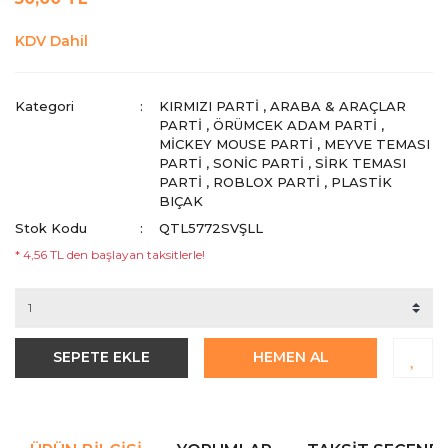
KDV Dahil
Kategori
KIRMIZI PARTI
,
ARABA & ARAÇLAR
PARTI
,
ÖRÜMCEK ADAM PARTI
,
MICKEY MOUSE PARTI
,
MEYVE TEMASI
PARTI
,
SONIC PARTI
,
SIRK TEMASI
PARTI
,
ROBLOX PARTI
,
PLASTIK
BIÇAK
Stok Kodu
QTL5772SVŞLL
* 4,56 TL den başlayan taksitlerle!
SEPETE EKLE
HEMEN AL