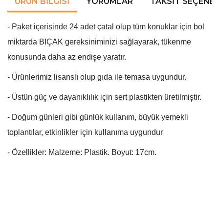
ÜRÜN BILGISI
YORUMLAR
TAKSIT SEÇENEK
- Paket içerisinde 24 adet çatal olup tüm konuklar için bol
miktarda BIÇAK gereksiniminizi sağlayarak, tükenme
konusunda daha az endişe yaratır.
- Ürünlerimiz lisanslı olup gıda ile temasa uygundur.
- Üstün güç ve dayanıklılık için sert plastikten üretilmiştir.
- Doğum günleri gibi günlük kullanım, büyük yemekli
toplantılar, etkinlikler için kullanıma uygundur
- Özellikler: Malzeme: Plastik. Boyut: 17cm.
Bu ürünün fiyat bilgisi, resim, ürün açıklamalarında ve diğer
konularda yetersiz gördüğünüz noktaları öneri formunu
Bu ürüne ilk yorumu siz yapın!
kullanarak tarafımıza iletebilirsiniz.