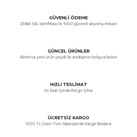
Görüş ve önerileriniz için teşekkür ederiz.
Yorum Yaz
GÜVENLİ ÖDEME
256bit SSL Sertifikası ile %100 güvenli alışveriş imkanı
Ürün resmi kalitesiz, bozuk veya görüntülenemiyor.
Ürün açıklamasında eksik bilgiler bulunuyor.
GÜNCEL ÜRÜNLER
Ürün bilgilerinde hatalar bulunuyor.
Binlerce yeni ürün çeşidi ile aradığınızı kolayca bulun
Ürün fiyatı diğer sitelerden daha pahalı.
Bu ürüne benzer farklı alternatifler olmalı.
HIZLI TESLİMAT
24 Saat İçinde Kargo Çıkışı
ÜCRETSİZ KARGO
Gönder
1000 TL Üzeri Tüm Siparişlerde Kargo Bedava