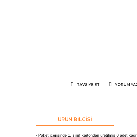
TAVSIYE ET
YORUM YA
ÜRÜN BILGISI
- Paket içerisinde 1. sınıf kartondan üretilmiş 8 adet kağı