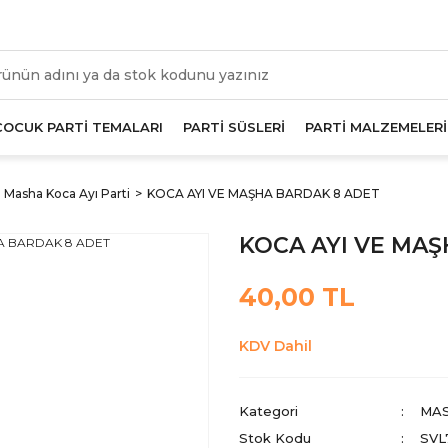
üm Alışverişlerde Geçerli 1000 TL Ve Üzeri Kargo Beda
ÇOCUK PARTİ TEMALARI
PARTİ SÜSLERİ
PARTİ MALZEMELERİ
Masha Koca Ayı Parti
KOCA AYI VE MAŞHA BARDAK 8 ADET
KOCA AYI VE MA
40,00 TL
KDV Dahil
Kategori
MAS
Stok Kodu
SVL