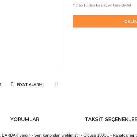
* 3,65 TL den başlayan taksitlerle!
GELİ
Z
FIYAT ALARMI
YORUMLAR
TAKSIT SEÇENEKLER
t BARDAK vardır. - Sert kartondan üretilmiştir - Ölçüsü 180CC - Rahatça her türl