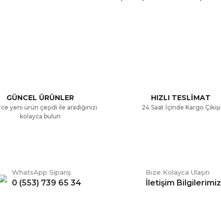
a ve diğer konularda yetersiz gördüğünüz noktaları öneri formunu kullana
Bu ürüne ilk yorumu siz yapın!
.
Yorum Yaz
GÜNCEL ÜRÜNLER
HIZLI TESLİMAT
ce yeni ürün çeşidi ile aradığınızı
24 Saat İçinde Kargo Çıkışı
kolayca bulun
WhatsApp Sipariş
Bize Kolayca Ulaşın
0 (553) 739 65 34
İletişim Bilgilerimiz
Gönder