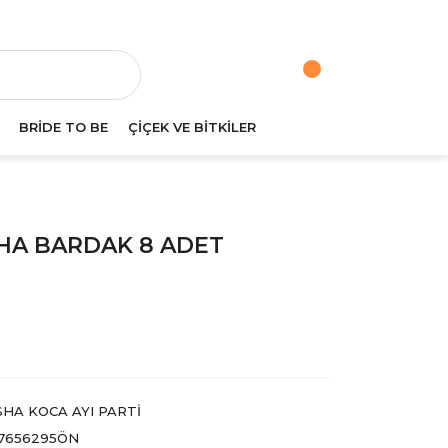
va
BRİDE TO BE
ÇİÇEK VE BİTKİLER
ŞHA BARDAK 8 ADET
HA KOCA AYI PARTI
7656295ÖN