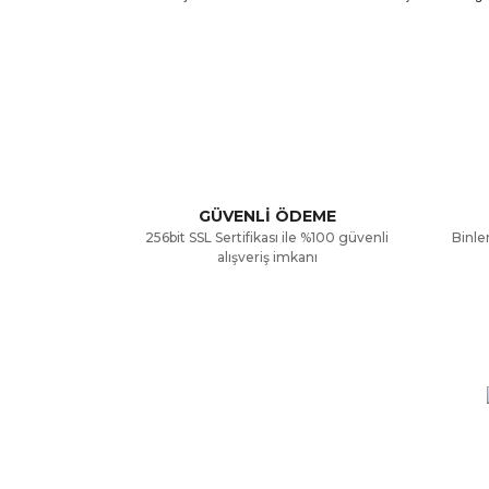
Bu ürünün fiyat bilgisi, resim, ürün açıklamalarınd
Görüş ve önerileriniz için teşekkür ederiz.
Ürün resmi kalitesiz, bozuk veya görüntülenemiyor
Ürün açıklamasında eksik bilgiler bulunuyor.
GÜVENLİ ÖDEME
256bit SSL Sertifikası ile %100 güvenli
Binler
Ürün bilgilerinde hatalar bulunuyor.
alışveriş imkanı
Ürün fiyatı diğer sitelerden daha pahalı.
Bu ürüne benzer farklı alternatifler olmalı.