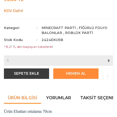
KDV Dahil
Kategori
MINECRAFT PARTI
,
FIĞÜRLÜ FOLYO
BALONLAR
,
ROBLOX PARTI
Stok Kodu
2424EKU5B
* 8,21 TL den başlayan taksitlerle!
SEPETE EKLE
HEMEN AL
ÜRÜN BILGISI
YORUMLAR
TAKSIT SEÇENEK
Ürün Ebatları ortalama 70cm