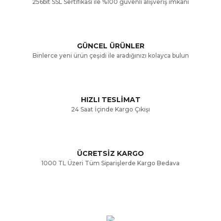
256bit SSL Sertifikası ile %100 güvenli alışveriş imkanı
Ürün resmi kalitesiz, bozuk veya görüntülenemiyor.
Ürün açıklamasında eksik bilgiler bulunuyor.
GÜNCEL ÜRÜNLER
Ürün bilgilerinde hatalar bulunuyor.
Binlerce yeni ürün çeşidi ile aradığınızı kolayca bulun
Ürün fiyatı diğer sitelerden daha pahalı.
Bu ürüne benzer farklı alternatifler olmalı.
HIZLI TESLİMAT
24 Saat İçinde Kargo Çıkışı
ÜCRETSİZ KARGO
Gönder
1000 TL Üzeri Tüm Siparişlerde Kargo Bedava