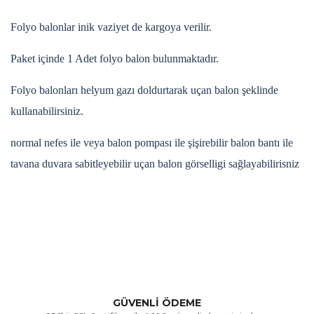
Folyo balonlar inik vaziyet de kargoya verilir.
Paket içinde 1 Adet folyo balon bulunmaktadır.
Folyo balonları helyum gazı doldurtarak uçan balon şeklinde
kullanabilirsiniz.
normal nefes ile veya balon pompası ile şişirebilir balon bantı ile
tavana duvara sabitleyebilir uçan balon görselligi sağlayabilirisniz
Bu ürünün fiyat bilgisi, resim, ürün açıklamalarında ve diğer
konularda yetersiz gördüğünüz noktaları öneri formunu
Bu ürüne ilk yorumu siz yapın!
kullanarak tarafımıza iletebilirsiniz.
Görüş ve önerileriniz için teşekkür ederiz.
Yorum Yaz
GÜVENLİ ÖDEME