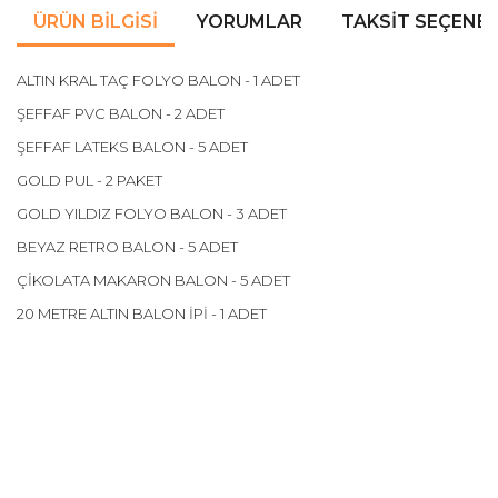
ÜRÜN BILGISI
YORUMLAR
TAKSIT SEÇENEK
ALTIN KRAL TAÇ FOLYO BALON - 1 ADET
ŞEFFAF PVC BALON - 2 ADET
ŞEFFAF LATEKS BALON - 5 ADET
GOLD PUL - 2 PAKET
GOLD YILDIZ FOLYO BALON - 3 ADET
BEYAZ RETRO BALON - 5 ADET
ÇİKOLATA MAKARON BALON - 5 ADET
20 METRE ALTIN BALON İPİ - 1 ADET
Bu ürünün fiyat bilgisi, resim, ürün açıklamalarında ve diğer
konularda yetersiz gördüğünüz noktaları öneri formunu
Bu ürüne ilk yorumu siz yapın!
kullanarak tarafımıza iletebilirsiniz.
Görüş ve önerileriniz için teşekkür ederiz.
Yorum Yaz