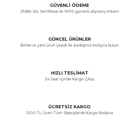
GÜVENLİ ÖDEME
256bit SSL Sertifikası ile %100 güvenli alışveriş imkanı
Ürün resmi kalitesiz, bozuk veya görüntülenemiyor.
Ürün açıklamasında eksik bilgiler bulunuyor.
GÜNCEL ÜRÜNLER
Ürün bilgilerinde hatalar bulunuyor.
Binlerce yeni ürün çeşidi ile aradığınızı kolayca bulun
Ürün fiyatı diğer sitelerden daha pahalı.
Bu ürüne benzer farklı alternatifler olmalı.
HIZLI TESLİMAT
24 Saat İçinde Kargo Çıkışı
ÜCRETSİZ KARGO
Gönder
1000 TL Üzeri Tüm Siparişlerde Kargo Bedava