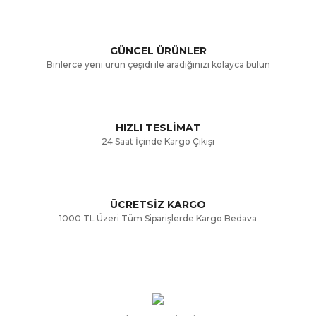
Ürün açıklamasında eksik bilgiler bulunuyor.
GÜNCEL ÜRÜNLER
Ürün bilgilerinde hatalar bulunuyor.
Binlerce yeni ürün çeşidi ile aradığınızı kolayca bulun
Ürün fiyatı diğer sitelerden daha pahalı.
Bu ürüne benzer farklı alternatifler olmalı.
HIZLI TESLİMAT
24 Saat İçinde Kargo Çıkışı
ÜCRETSİZ KARGO
Gönder
1000 TL Üzeri Tüm Siparişlerde Kargo Bedava