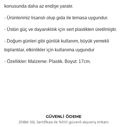
konusunda daha az endişe yaratır.
- Ürünlerimiz lisanslı olup gıda ile temasa uygundur.
- Üstün güç ve dayanıklılık için sert plastikten üretilmiştir.
- Doğum günleri gibi günlük kullanım, büyük yemekli
toplantılar, etkinlikler için kullanıma uygundur
- Özellikler: Malzeme: Plastik. Boyut: 17cm.
Bu ürünün fiyat bilgisi, resim, ürün açıklamalarında ve diğer
konularda yetersiz gördüğünüz noktaları öneri formunu
Bu ürüne ilk yorumu siz yapın!
kullanarak tarafımıza iletebilirsiniz.
Görüş ve önerileriniz için teşekkür ederiz.
Yorum Yaz
GÜVENLİ ÖDEME
256bit SSL Sertifikası ile %100 güvenli alışveriş imkanı
Ürün resmi kalitesiz, bozuk veya görüntülenemiyor.