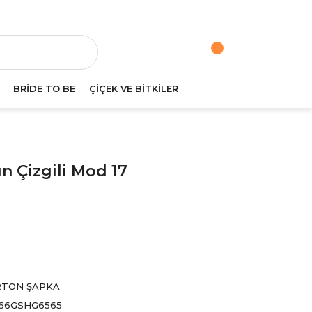
va
BRİDE TO BE
ÇİÇEK VE BİTKİLER
n Çizgili Mod 17
RTON ŞAPKA
66GSHG6565