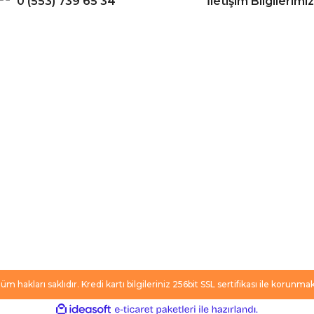
0 (553) 739 65 34
İletişim Bilgilerimiz
Gönder
ERİŞ
BİZİ TAKİP EDİN
li Satış Sözleşmesi
Facebook
ve Teslimat
Twitter
k ve Güvenlik
İnstagram
 Şartları
YouTube
 Değişim Şartları
m hakları saklıdır. Kredi kartı bilgileriniz 256bit SSL sertifikası ile korunmak
ile
ideasoft
e-