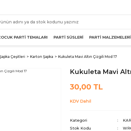
üm Alışverişlerde Geçerli 1000 TL Ve Üzeri Kargo Beda
ÇOCUK PARTİ TEMALARI
PARTİ SÜSLERİ
PARTİ MALZEMELERİ
Şapka Çeşitleri
Karton Şapka
Kukuleta Mavi Altın Çizgili Mod 17
Kukuleta Mavi Altı
30,00 TL
KDV Dahil
Kategori
KA
Stok Kodu
WR