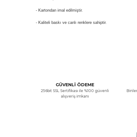
- Kartondan imal edilmiştir.
- Kaliteli baskı ve canlı renklere sahiptir.
Bu ürünün fiyat bilgisi, resim, ürün açıklamalarınd
Görüş ve önerileriniz için teşekkür ederiz.
Ürün resmi kalitesiz, bozuk veya görüntülenemiyor
Ürün açıklamasında eksik bilgiler bulunuyor.
GÜVENLİ ÖDEME
256bit SSL Sertifikası ile %100 güvenli
Binler
Ürün bilgilerinde hatalar bulunuyor.
alışveriş imkanı
Ürün fiyatı diğer sitelerden daha pahalı.
Bu ürüne benzer farklı alternatifler olmalı.