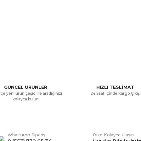
a ve diğer konularda yetersiz gördüğünüz noktaları öneri formunu kullana
Bu ürüne ilk yorumu siz yapın!
.
Yorum Yaz
GÜNCEL ÜRÜNLER
HIZLI TESLİMAT
ce yeni ürün çeşidi ile aradığınızı
24 Saat İçinde Kargo Çıkışı
kolayca bulun
WhatsApp Sipariş
Bize Kolayca Ulaşın