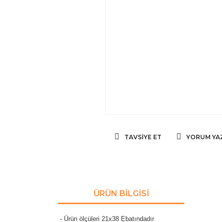
TAVSIYE ET
YORUM YA
ÜRÜN BILGISI
- Ürün ölçüleri 21x38 Ebatındadır