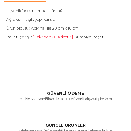
•
Hijyenik Jeletin ambalaj ürünü.
• Ağız kısmı açık, yapıikansız
• Ürün ölçüsü : Açık hali ile 20 cm x 10 cm.
• Paket içeriği :
[ Takriben 20 Adettir ]
Kurabiye Poşeti.
Bu ürünün fiyat bilgisi, resim, ürün açıklamalarında ve diğer
konularda yetersiz gördüğünüz noktaları öneri formunu
Bu ürüne ilk yorumu siz yapın!
kullanarak tarafımıza iletebilirsiniz.
Görüş ve önerileriniz için teşekkür ederiz.
Yorum Yaz
GÜVENLİ ÖDEME
256bit SSL Sertifikası ile %100 güvenli alışveriş imkanı
Ürün resmi kalitesiz, bozuk veya görüntülenemiyor.
Ürün açıklamasında eksik bilgiler bulunuyor.
GÜNCEL ÜRÜNLER
Ürün bilgilerinde hatalar bulunuyor.
Binlerce yeni ürün çeşidi ile aradığınızı kolayca bulun