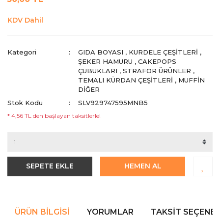
KDV Dahil
Kategori
GIDA BOYASI
,
KURDELE ÇEŞITLERI
,
ŞEKER HAMURU
,
CAKEPOPS
ÇUBUKLARI
,
STRAFOR ÜRÜNLER
,
TEMALI KÜRDAN ÇEŞITLERI
,
MUFFIN
DIĞER
Stok Kodu
SLV929747595MNB5
* 4,56 TL den başlayan taksitlerle!
SEPETE EKLE
HEMEN AL
ÜRÜN BILGISI
YORUMLAR
TAKSIT SEÇENEK