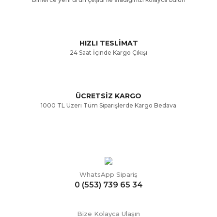
Ürün fiyatı diğer sitelerden daha pahalı.
Bu ürüne benzer farklı alternatifler olmalı.
HIZLI TESLİMAT
24 Saat İçinde Kargo Çıkışı
ÜCRETSİZ KARGO
Gönder
1000 TL Üzeri Tüm Siparişlerde Kargo Bedava
WhatsApp Sipariş
0 (553) 739 65 34
Bize Kolayca Ulaşın