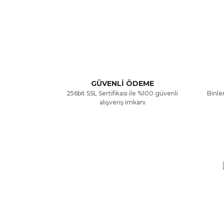
Bu ürünün fiyat bilgisi, resim, ürün açıklamalarınd
Görüş ve önerileriniz için teşekkür ederiz.
Ürün resmi kalitesiz, bozuk veya görüntülenemiyor
Ürün açıklamasında eksik bilgiler bulunuyor.
GÜVENLİ ÖDEME
256bit SSL Sertifikası ile %100 güvenli
Binler
Ürün bilgilerinde hatalar bulunuyor.
alışveriş imkanı
Ürün fiyatı diğer sitelerden daha pahalı.
Bu ürüne benzer farklı alternatifler olmalı.