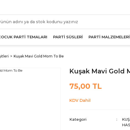
üm Alışverişlerde Geçerli 1000 TL Ve Üzeri Kargo Beda
ÇOCUK PARTİ TEMALARI
PARTİ SÜSLERİ
PARTİ MALZEMELERİ
itleri
Kuşak Mavi Gold Mom To Be
Kuşak Mavi Gold
75,00 TL
KDV Dahil
Kategori
KUŞ
HAS