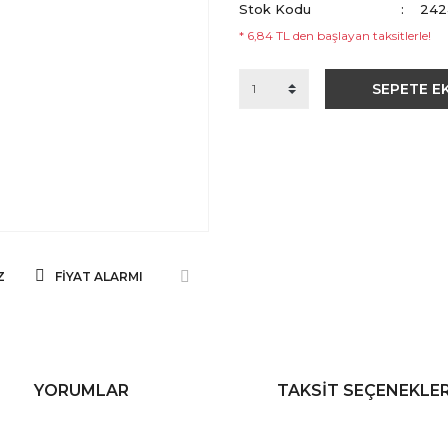
Stok Kodu
242
* 6,84 TL den başlayan taksitlerle!
SEPETE E
Z
FIYAT ALARMI
YORUMLAR
TAKSIT SEÇENEKLER