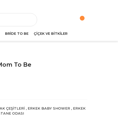
va
BRİDE TO BE
ÇİÇEK VE BİTKİLER
 Mom To Be
AK ÇEŞITLERI
,
ERKEK BABY SHOWER
,
ERKEK
TANE ODASI