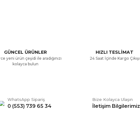
a ve diğer konularda yetersiz gördüğünüz noktaları öneri formunu kullana
Bu ürüne ilk yorumu siz yapın!
.
Yorum Yaz
GÜNCEL ÜRÜNLER
HIZLI TESLİMAT
ce yeni ürün çeşidi ile aradığınızı
24 Saat İçinde Kargo Çıkışı
kolayca bulun
WhatsApp Sipariş
Bize Kolayca Ulaşın
0 (553) 739 65 34
İletişim Bilgilerimiz
Gönder