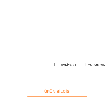
TAVSIYE ET
YORUM YA
ÜRÜN BILGISI