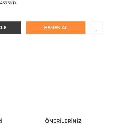
4575YB
KLE
HEMEN AL
I
ÖNERILERINIZ