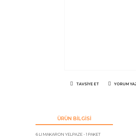
TAVSIYE ET
YORUM YA
ÜRÜN BILGISI
6 LI MAKARON YELPAZE - 1 PAKET