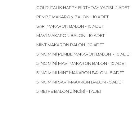
GOLD İTALİK HAPPY BİRTHDAY YAZISI - 1 ADET
PEMBE MAKARON BALON - 10 ADET
SARI MAKARON BALON - 10 ADET
MAVİ MAKARON BALON - 10 ADET
MİNT MAKARON BALON - 10 ADET
5 İNC MİNİ PEMBE MAKARON BALON - 10 ADET
5 İNC MİNİ MAVİ MAKARON BALON - 10 ADET
5 İNC MİNİ MİNT MAKARON BALON - 5 ADET
5 İNC MİNİ SARI MAKARON BALON - 5 ADET
5 METRE BALON ZİNCİRİ - 1 ADET
Bu ürünün fiyat bilgisi, resim, ürün açıklamalarınd
Görüş ve önerileriniz için teşekkür ederiz.
Ürün resmi kalitesiz, bozuk veya görüntülenemiyor