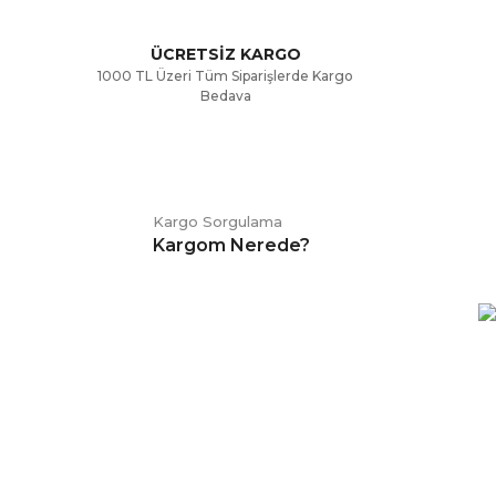
ÜCRETSİZ KARGO
1000 TL Üzeri Tüm Siparişlerde Kargo
Bedava
Kargo Sorgulama
Kargom Nerede?
E-BÜLTEN
Kampanya ve duyurularımızdan
haberdar olmak için kaydolabilirsiniz.