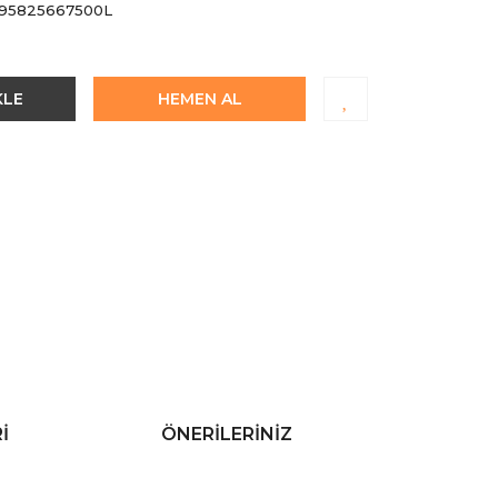
95825667500L
KLE
HEMEN AL
I
ÖNERILERINIZ