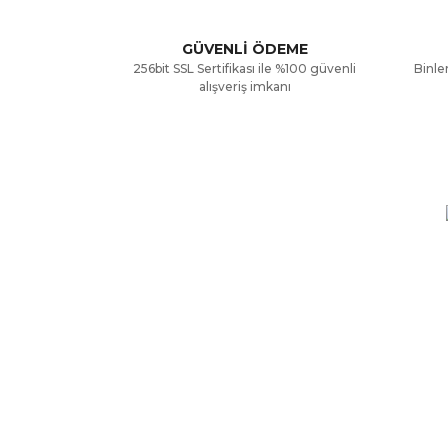
Ürün açıklamasında eksik bilgiler bulunuyor.
GÜVENLİ ÖDEME
256bit SSL Sertifikası ile %100 güvenli
Binler
Ürün bilgilerinde hatalar bulunuyor.
alışveriş imkanı
Ürün fiyatı diğer sitelerden daha pahalı.
Bu ürüne benzer farklı alternatifler olmalı.
KURUMSAL
ALIŞV
Hakkımızda
Mesafe
Yardım
Ödeme 
İletişim Formu
Gizlili