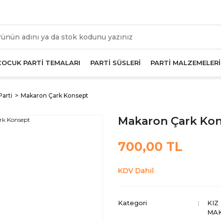
üm Alışverişlerde Geçerli 1000 TL Ve Üzeri Kargo Beda
ÇOCUK PARTİ TEMALARI
PARTİ SÜSLERİ
PARTİ MALZEMELERİ
Parti
Makaron Çark Konsept
Makaron Çark Ko
700,00 TL
KDV Dahil
Kategori
KIZ
MA