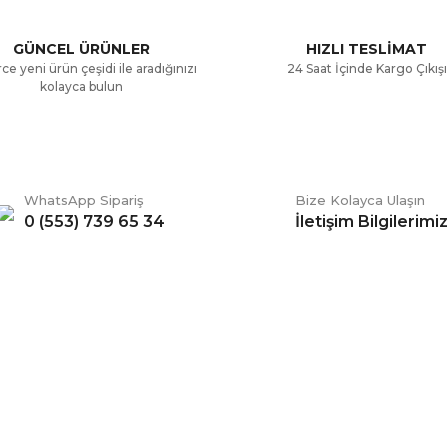
Yorum Yaz
GÜNCEL ÜRÜNLER
HIZLI TESLİMAT
ce yeni ürün çeşidi ile aradığınızı
24 Saat İçinde Kargo Çıkışı
kolayca bulun
WhatsApp Sipariş
Bize Kolayca Ulaşın
0 (553) 739 65 34
İletişim Bilgilerimiz
Gönder
ERİŞ
BİZİ TAKİP EDİN
li Satış Sözleşmesi
Facebook
ve Teslimat
Twitter
k ve Güvenlik
İnstagram