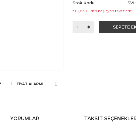
Stok Kodu
SVL
* 63,83 TL den başlayan taksitlerle!
SEPETE E
Z
FIYAT ALARMI
YORUMLAR
TAKSIT SEÇENEKLER