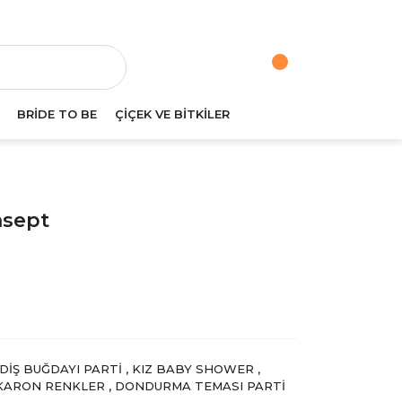
va
BRİDE TO BE
ÇİÇEK VE BİTKİLER
nsept
 DIŞ BUĞDAYI PARTI
,
KIZ BABY SHOWER
,
KARON RENKLER
,
DONDURMA TEMASI PARTI