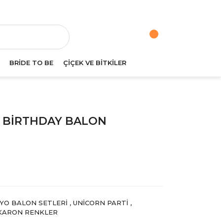
va
BRİDE TO BE
ÇİÇEK VE BİTKİLER
 BİRTHDAY BALON
YO BALON SETLERI
,
UNICORN PARTI
,
KARON RENKLER