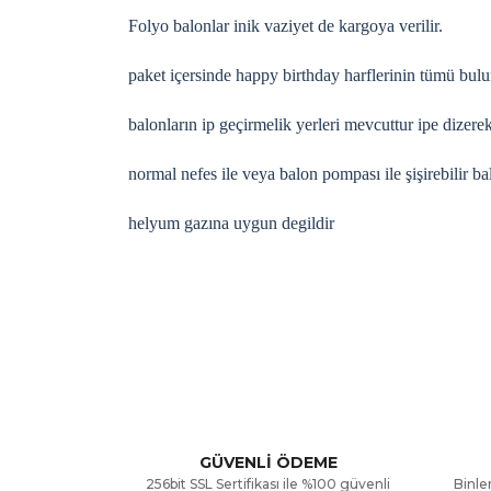
Folyo balonlar inik vaziyet de kargoya verilir.
paket içersinde happy birthday harflerinin tümü bul
balonların ip geçirmelik yerleri mevcuttur ipe dizerek
normal nefes ile veya balon pompası ile şişirebilir ba
helyum gazına uygun degildir
Bu ürünün fiyat bilgisi, resim, ürün açıklamalarınd
Görüş ve önerileriniz için teşekkür ederiz.
Ürün resmi kalitesiz, bozuk veya görüntülenemiyor
Ürün açıklamasında eksik bilgiler bulunuyor.
GÜVENLİ ÖDEME
256bit SSL Sertifikası ile %100 güvenli
Binler