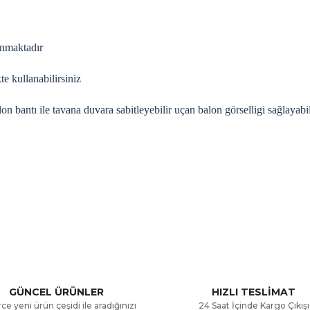
unmaktadır
te kullanabilirsiniz
lon bantı ile tavana duvara sabitleyebilir uçan balon görselligi sağlayabil
a ve diğer konularda yetersiz gördüğünüz noktaları öneri formunu kullana
Bu ürüne ilk yorumu siz yapın!
.
Yorum Yaz
GÜNCEL ÜRÜNLER
HIZLI TESLİMAT
ce yeni ürün çeşidi ile aradığınızı
24 Saat İçinde Kargo Çıkışı