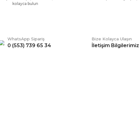
kolayca bulun
WhatsApp Sipariş
Bize Kolayca Ulaşın
0 (553) 739 65 34
İletişim Bilgilerimiz
Gönder
ERİŞ
BİZİ TAKİP EDİN
li Satış Sözleşmesi
Facebook
ve Teslimat
Twitter
k ve Güvenlik
İnstagram
 Şartları
YouTube
 Değişim Şartları