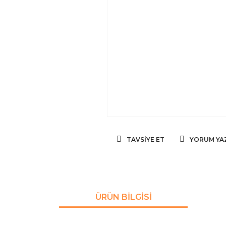
TAVSIYE ET
YORUM YA
ÜRÜN BILGISI