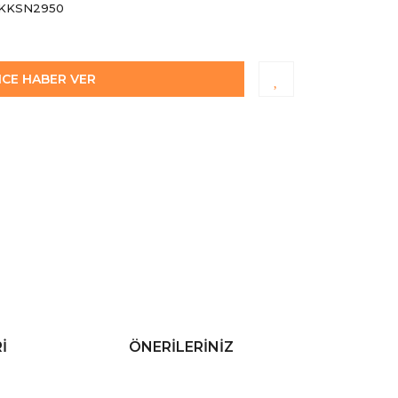
KKSN2950
NCE HABER VER
I
ÖNERILERINIZ