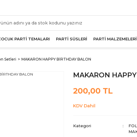
üm Alışverişlerde Geçerli 1000 TL Ve Üzeri Kargo Beda
ÇOCUK PARTİ TEMALARI
PARTİ SÜSLERİ
PARTİ MALZEMELERİ
n Setleri
MAKARON HAPPY BİRTHDAY BALON
MAKARON HAPPY
200,00 TL
KDV Dahil
Kategori
FOL
MA