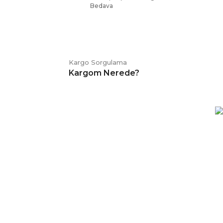
Bedava
Kargo Sorgulama
Kargom Nerede?
E-BÜLTEN
Kampanya ve duyurularımızdan
haberdar olmak için kaydolabilirsiniz.