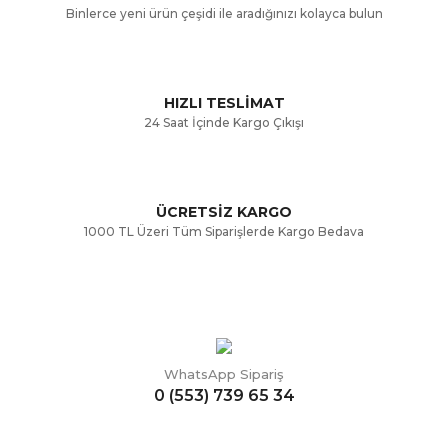
Binlerce yeni ürün çeşidi ile aradığınızı kolayca bulun
Ürün fiyatı diğer sitelerden daha pahalı.
Bu ürüne benzer farklı alternatifler olmalı.
HIZLI TESLİMAT
24 Saat İçinde Kargo Çıkışı
ÜCRETSİZ KARGO
Gönder
1000 TL Üzeri Tüm Siparişlerde Kargo Bedava
WhatsApp Sipariş
0 (553) 739 65 34