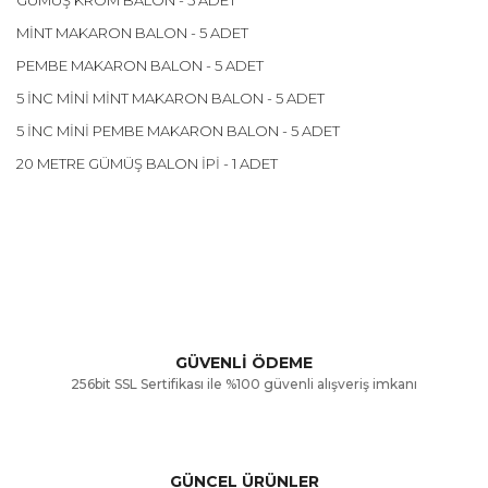
MİNT MAKARON BALON - 5 ADET
PEMBE MAKARON BALON - 5 ADET
5 İNC MİNİ MİNT MAKARON BALON - 5 ADET
5 İNC MİNİ PEMBE MAKARON BALON - 5 ADET
20 METRE GÜMÜŞ BALON İPİ - 1 ADET
Bu ürünün fiyat bilgisi, resim, ürün açıklamalarında ve diğer
konularda yetersiz gördüğünüz noktaları öneri formunu
Bu ürüne ilk yorumu siz yapın!
kullanarak tarafımıza iletebilirsiniz.
Görüş ve önerileriniz için teşekkür ederiz.
Yorum Yaz
GÜVENLİ ÖDEME
256bit SSL Sertifikası ile %100 güvenli alışveriş imkanı
Ürün resmi kalitesiz, bozuk veya görüntülenemiyor.
Ürün açıklamasında eksik bilgiler bulunuyor.
GÜNCEL ÜRÜNLER
Ürün bilgilerinde hatalar bulunuyor.