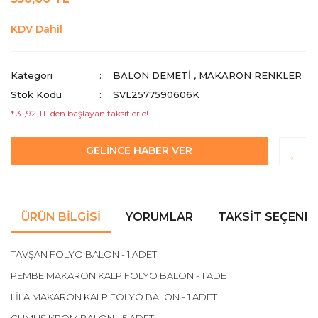
KDV Dahil
Kategori
BALON DEMETİ
,
MAKARON RENKLER
Stok Kodu
SVL2577590606K
* 31,92 TL den başlayan taksitlerle!
GELİNCE HABER VER
ÜRÜN BILGISI
YORUMLAR
TAKSIT SEÇENEK
TAVŞAN FOLYO BALON - 1 ADET
PEMBE MAKARON KALP FOLYO BALON - 1 ADET
LİLA MAKARON KALP FOLYO BALON - 1 ADET
GÜMÜŞ KROM BALON - 5 ADET