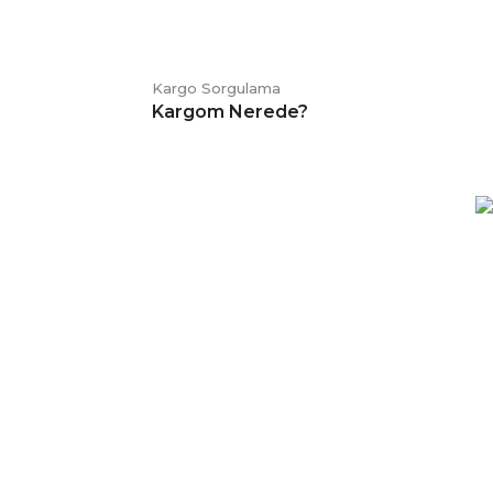
Kargo Sorgulama
Kargom Nerede?
E-BÜLTEN
Kampanya ve duyurularımızdan
haberdar olmak için kaydolabilirsiniz.