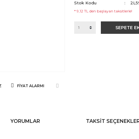
Stok Kodu
2L5
* 9,12 TL den başlayan taksitlerle!
SEPETE E
Z
FIYAT ALARMI
YORUMLAR
TAKSIT SEÇENEKLER