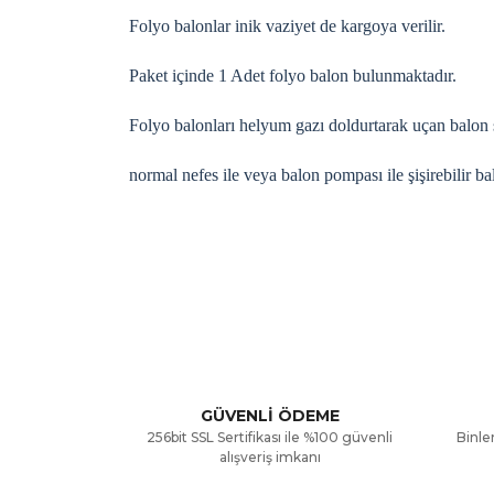
Folyo balonlar inik vaziyet de kargoya verilir.
Paket içinde 1 Adet folyo balon bulunmaktadır.
Folyo balonları helyum gazı doldurtarak uçan balon ş
normal nefes ile veya balon pompası ile şişirebilir ba
Bu ürünün fiyat bilgisi, resim, ürün açıklamalarınd
Görüş ve önerileriniz için teşekkür ederiz.
Ürün resmi kalitesiz, bozuk veya görüntülenemiyor
Ürün açıklamasında eksik bilgiler bulunuyor.
GÜVENLİ ÖDEME
256bit SSL Sertifikası ile %100 güvenli
Binler
Ürün bilgilerinde hatalar bulunuyor.
alışveriş imkanı
Ürün fiyatı diğer sitelerden daha pahalı.