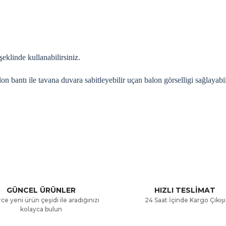
eklinde kullanabilirsiniz.
lon bantı ile tavana duvara sabitleyebilir uçan balon görselligi sağlayabil
a ve diğer konularda yetersiz gördüğünüz noktaları öneri formunu kullana
Bu ürüne ilk yorumu siz yapın!
.
Yorum Yaz
GÜNCEL ÜRÜNLER
HIZLI TESLİMAT
ce yeni ürün çeşidi ile aradığınızı
24 Saat İçinde Kargo Çıkışı
kolayca bulun