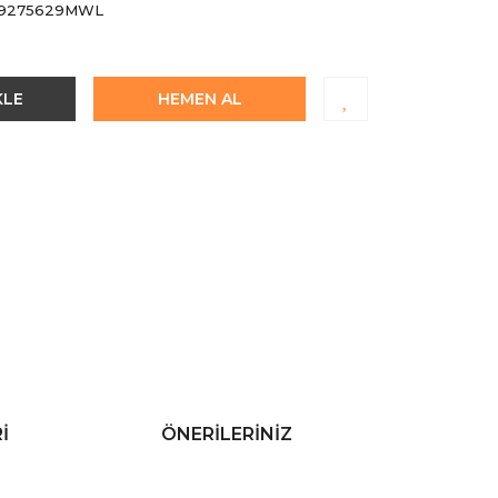
9275629MWL
KLE
HEMEN AL
I
ÖNERILERINIZ