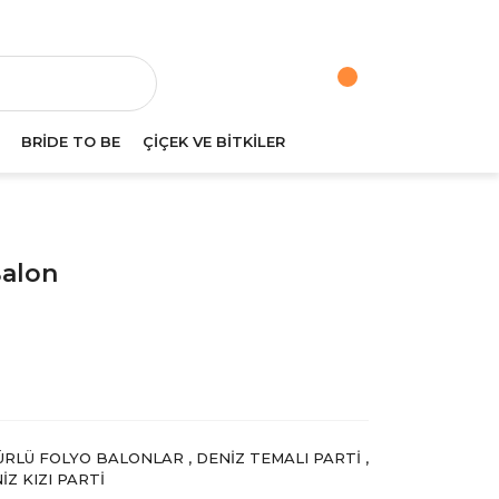
va
BRİDE TO BE
ÇİÇEK VE BİTKİLER
Balon
ÜRLÜ FOLYO BALONLAR
,
DENIZ TEMALI PARTI
,
IZ KIZI PARTI