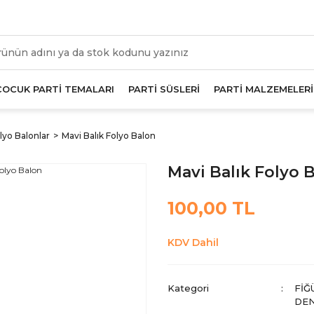
üm Alışverişlerde Geçerli 1000 TL Ve Üzeri Kargo Beda
ÇOCUK PARTİ TEMALARI
PARTİ SÜSLERİ
PARTİ MALZEMELERİ
lyo Balonlar
Mavi Balık Folyo Balon
Mavi Balık Folyo 
100,00 TL
KDV Dahil
Kategori
FIĞ
DEN