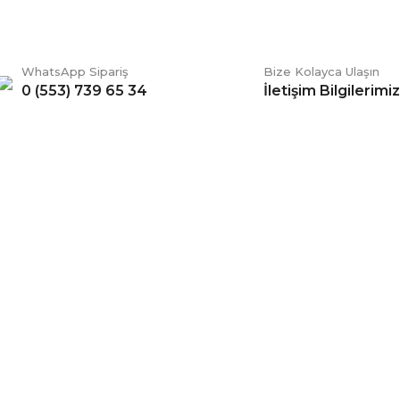
WhatsApp Sipariş
Bize Kolayca Ulaşın
0 (553) 739 65 34
İletişim Bilgilerimiz
Gönder
ERİŞ
BİZİ TAKİP EDİN
li Satış Sözleşmesi
Facebook
ve Teslimat
Twitter
k ve Güvenlik
İnstagram
 Şartları
YouTube
 Değişim Şartları