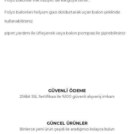
Folyo balonları helyum gazı doldurtarak uçan balon şeklinde
kullanabilirsiniz.
pipet yardımı ile üfleyerek veya balon pompası ile şişirebilirsiniz
Bu ürünün fiyat bilgisi, resim, ürün açıklamalarında ve diğer
konularda yetersiz gördüğünüz noktaları öneri formunu
Bu ürüne ilk yorumu siz yapın!
kullanarak tarafımıza iletebilirsiniz.
Görüş ve önerileriniz için teşekkür ederiz.
Yorum Yaz
GÜVENLİ ÖDEME
256bit SSL Sertifikası ile %100 güvenli alışveriş imkanı
Ürün resmi kalitesiz, bozuk veya görüntülenemiyor.
Ürün açıklamasında eksik bilgiler bulunuyor.
GÜNCEL ÜRÜNLER
Ürün bilgilerinde hatalar bulunuyor.
Binlerce yeni ürün çeşidi ile aradığınızı kolayca bulun