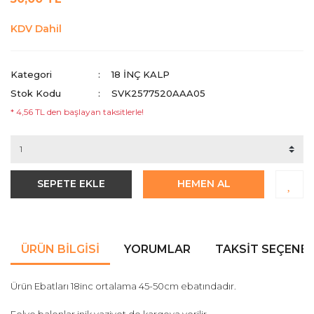
KDV Dahil
Kategori
18 INÇ KALP
Stok Kodu
SVK2577520AAA05
* 4,56 TL den başlayan taksitlerle!
SEPETE EKLE
HEMEN AL
ÜRÜN BILGISI
YORUMLAR
TAKSIT SEÇENEK
Ürün Ebatları 18inc ortalama 45-50cm ebatındadır.
Folyo balonlar inik vaziyet de kargoya verilir.