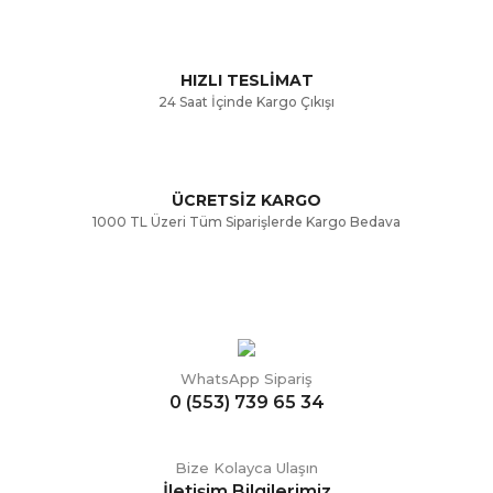
Ürün fiyatı diğer sitelerden daha pahalı.
Bu ürüne benzer farklı alternatifler olmalı.
HIZLI TESLİMAT
24 Saat İçinde Kargo Çıkışı
ÜCRETSİZ KARGO
Gönder
1000 TL Üzeri Tüm Siparişlerde Kargo Bedava
WhatsApp Sipariş
0 (553) 739 65 34
Bize Kolayca Ulaşın
İletişim Bilgilerimiz