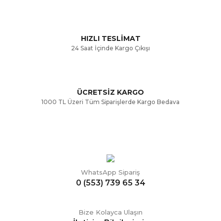
Ürün fiyatı diğer sitelerden daha pahalı.
Bu ürüne benzer farklı alternatifler olmalı.
HIZLI TESLİMAT
24 Saat İçinde Kargo Çıkışı
ÜCRETSİZ KARGO
Gönder
1000 TL Üzeri Tüm Siparişlerde Kargo Bedava
WhatsApp Sipariş
0 (553) 739 65 34
Bize Kolayca Ulaşın