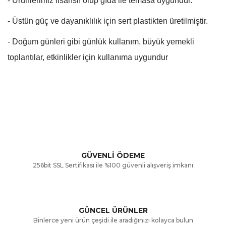
- Ürünlerimiz lisanslı olup gıda ile temasa uygundur.
- Üstün güç ve dayanıklılık için sert plastikten üretilmiştir.
- Doğum günleri gibi günlük kullanım, büyük yemekli
toplantılar, etkinlikler için kullanıma uygundur
Bu ürünün fiyat bilgisi, resim, ürün açıklamalarında ve diğer
konularda yetersiz gördüğünüz noktaları öneri formunu
Bu ürüne ilk yorumu siz yapın!
kullanarak tarafımıza iletebilirsiniz.
Görüş ve önerileriniz için teşekkür ederiz.
Yorum Yaz
GÜVENLİ ÖDEME
256bit SSL Sertifikası ile %100 güvenli alışveriş imkanı
Ürün resmi kalitesiz, bozuk veya görüntülenemiyor.
Ürün açıklamasında eksik bilgiler bulunuyor.
GÜNCEL ÜRÜNLER
Ürün bilgilerinde hatalar bulunuyor.
Binlerce yeni ürün çeşidi ile aradığınızı kolayca bulun