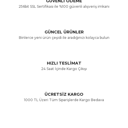
GÜVENLİ ÖDEME
256bit SSL Sertifikası ile %100 güvenli alışveriş imkanı
Ürün resmi kalitesiz, bozuk veya görüntülenemiyor.
Ürün açıklamasında eksik bilgiler bulunuyor.
GÜNCEL ÜRÜNLER
Ürün bilgilerinde hatalar bulunuyor.
Binlerce yeni ürün çeşidi ile aradığınızı kolayca bulun
Ürün fiyatı diğer sitelerden daha pahalı.
Bu ürüne benzer farklı alternatifler olmalı.
HIZLI TESLİMAT
24 Saat İçinde Kargo Çıkışı
ÜCRETSİZ KARGO
Gönder
1000 TL Üzeri Tüm Siparişlerde Kargo Bedava