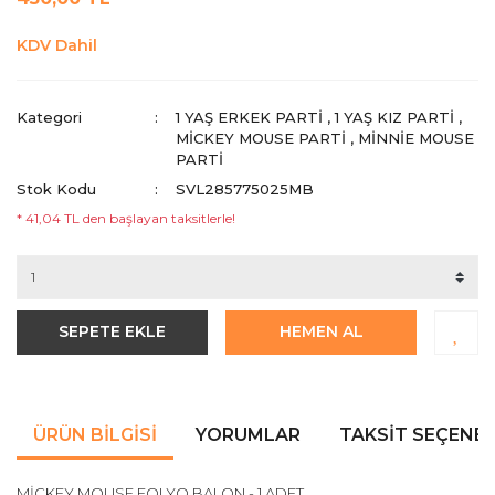
KDV Dahil
Kategori
1 YAŞ ERKEK PARTI
,
1 YAŞ KIZ PARTI
,
MICKEY MOUSE PARTI
,
MINNIE MOUSE
PARTI
Stok Kodu
SVL285775025MB
* 41,04 TL den başlayan taksitlerle!
SEPETE EKLE
HEMEN AL
ÜRÜN BILGISI
YORUMLAR
TAKSIT SEÇENEK
MİCKEY MOUSE FOLYO BALON - 1 ADET