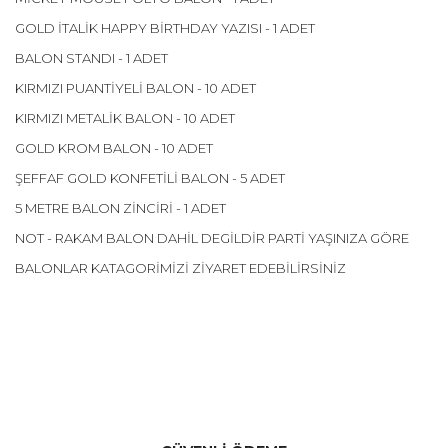
GOLD İTALİK HAPPY BİRTHDAY YAZISI - 1 ADET
BALON STANDI - 1 ADET
KIRMIZI PUANTİYELİ BALON - 10 ADET
KIRMIZI METALİK BALON - 10 ADET
GOLD KROM BALON - 10 ADET
ŞEFFAF GOLD KONFETİLİ BALON - 5 ADET
5 METRE BALON ZİNCİRİ - 1 ADET
NOT - RAKAM BALON DAHİL DEGİLDİR PARTİ YAŞINIZA GÖRE
BALONLAR KATAGORİMİZİ ZİYARET EDEBİLİRSİNİZ
Bu ürünün fiyat bilgisi, resim, ürün açıklamalarında ve diğer
konularda yetersiz gördüğünüz noktaları öneri formunu
Bu ürüne ilk yorumu siz yapın!
kullanarak tarafımıza iletebilirsiniz.
Görüş ve önerileriniz için teşekkür ederiz.
Yorum Yaz