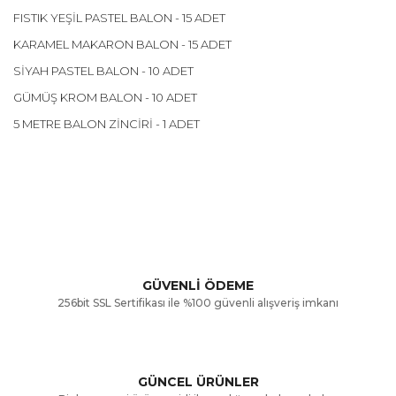
FISTIK YEŞİL PASTEL BALON - 15 ADET
KARAMEL MAKARON BALON - 15 ADET
SİYAH PASTEL BALON - 10 ADET
GÜMÜŞ KROM BALON - 10 ADET
5 METRE BALON ZİNCİRİ - 1 ADET
Bu ürünün fiyat bilgisi, resim, ürün açıklamalarında ve diğer
konularda yetersiz gördüğünüz noktaları öneri formunu
Bu ürüne ilk yorumu siz yapın!
kullanarak tarafımıza iletebilirsiniz.
Görüş ve önerileriniz için teşekkür ederiz.
Yorum Yaz
GÜVENLİ ÖDEME
256bit SSL Sertifikası ile %100 güvenli alışveriş imkanı
Ürün resmi kalitesiz, bozuk veya görüntülenemiyor.
Ürün açıklamasında eksik bilgiler bulunuyor.
GÜNCEL ÜRÜNLER
Ürün bilgilerinde hatalar bulunuyor.