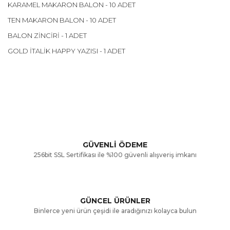
KARAMEL MAKARON BALON - 10 ADET
TEN MAKARON BALON - 10 ADET
BALON ZİNCİRİ - 1 ADET
GOLD İTALİK HAPPY YAZISI - 1 ADET
Bu ürünün fiyat bilgisi, resim, ürün açıklamalarında ve diğer
konularda yetersiz gördüğünüz noktaları öneri formunu
Bu ürüne ilk yorumu siz yapın!
kullanarak tarafımıza iletebilirsiniz.
Görüş ve önerileriniz için teşekkür ederiz.
Yorum Yaz
GÜVENLİ ÖDEME
256bit SSL Sertifikası ile %100 güvenli alışveriş imkanı
Ürün resmi kalitesiz, bozuk veya görüntülenemiyor.
Ürün açıklamasında eksik bilgiler bulunuyor.
GÜNCEL ÜRÜNLER
Ürün bilgilerinde hatalar bulunuyor.
Binlerce yeni ürün çeşidi ile aradığınızı kolayca bulun
Ürün fiyatı diğer sitelerden daha pahalı.