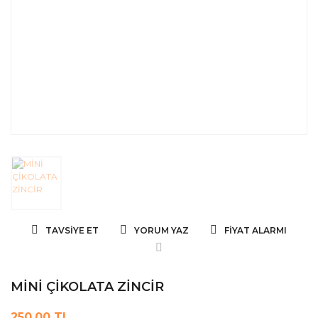
TAVSIYE ET
YORUM YAZ
FIYAT ALARMI
MİNİ ÇİKOLATA ZİNCİR
250,00 TL