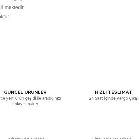
ilmektedir
ktur.
a ve diğer konularda yetersiz gördüğünüz noktaları öneri formunu kullana
Bu ürüne ilk yorumu siz yapın!
.
Yorum Yaz
GÜNCEL ÜRÜNLER
HIZLI TESLİMAT
ce yeni ürün çeşidi ile aradığınızı
24 Saat İçinde Kargo Çıkışı
kolayca bulun