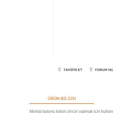
TAVSIYE ET
YORUM YA
ÜRÜN BILGISI
Montaj balonu balon zinciri yapmak için kullanıl