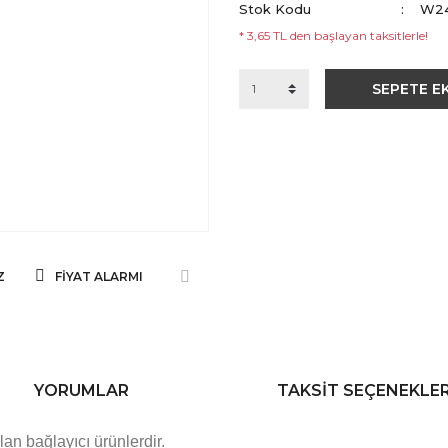
Stok Kodu
W2
* 3,65 TL den başlayan taksitlerle!
SEPETE E
Z
FIYAT ALARMI
YORUMLAR
TAKSIT SEÇENEKLER
an bağlayıcı ürünlerdir.