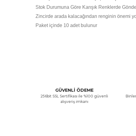
Stok Durumuna Göre Karışık Renklerde Gönder
Zincirde arada kalacağından renginin önemi yo
Paket içinde 10 adet bulunur
Bu ürünün fiyat bilgisi, resim, ürün açıklamalarınd
Görüş ve önerileriniz için teşekkür ederiz.
Ürün resmi kalitesiz, bozuk veya görüntülenemiyor
Ürün açıklamasında eksik bilgiler bulunuyor.
GÜVENLİ ÖDEME
256bit SSL Sertifikası ile %100 güvenli
Binler
Ürün bilgilerinde hatalar bulunuyor.
alışveriş imkanı
Ürün fiyatı diğer sitelerden daha pahalı.
Bu ürüne benzer farklı alternatifler olmalı.