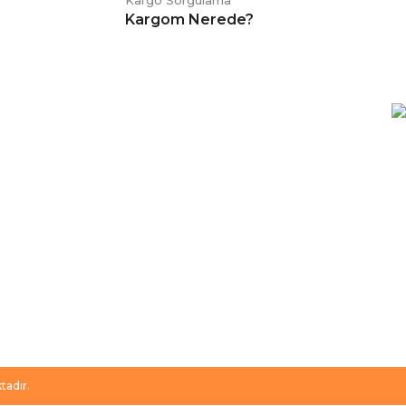
Kargo Sorgulama
Kargom Nerede?
E-BÜLTEN
Kampanya ve duyurularımızdan
haberdar olmak için kaydolabilirsiniz.
tadır.