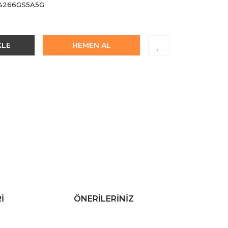
4266GS5A5G
KLE
HEMEN AL
I
ÖNERILERINIZ