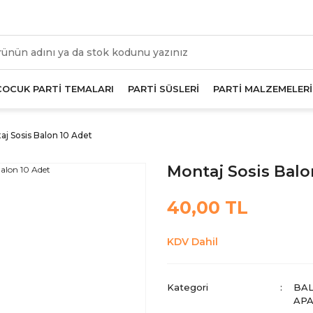
üm Alışverişlerde Geçerli 1000 TL Ve Üzeri Kargo Beda
ÇOCUK PARTİ TEMALARI
PARTİ SÜSLERİ
PARTİ MALZEMELERİ
aj Sosis Balon 10 Adet
Montaj Sosis Balo
40,00 TL
KDV Dahil
Kategori
BAL
AP