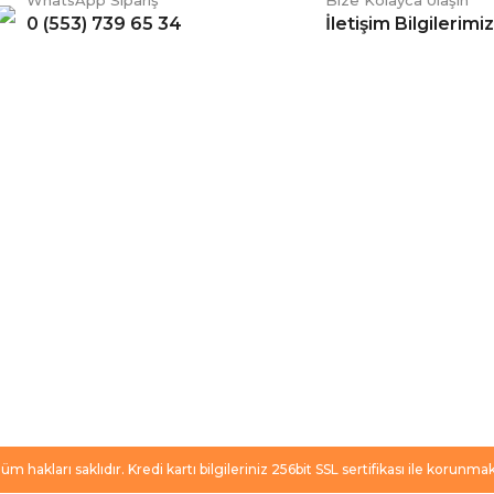
WhatsApp Sipariş
Bize Kolayca Ulaşın
0 (553) 739 65 34
İletişim Bilgilerimiz
Gönder
ERİŞ
BİZİ TAKİP EDİN
li Satış Sözleşmesi
Facebook
ve Teslimat
Twitter
k ve Güvenlik
İnstagram
 Şartları
YouTube
 Değişim Şartları
m hakları saklıdır. Kredi kartı bilgileriniz 256bit SSL sertifikası ile korunmak