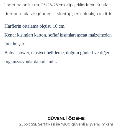
1 adet balon kutusu 25x25x25 cm küp şeklindedir. Kutular
demonte olarak gönderilir. Montaj işlemi oldukça basittir
Harflerin ortalama ölçüsü 10 cm.
Kenar kısımları karton, şeffaf kısımları asetat malzemeden
üretilmiştir.
Baby shower, cinsiyet belirleme, doğum günleri ve diğer
organizasyonlarda kullanılır.
Bu ürünün fiyat bilgisi, resim, ürün açıklamalarında ve diğer
konularda yetersiz gördüğünüz noktaları öneri formunu
Bu ürüne ilk yorumu siz yapın!
kullanarak tarafımıza iletebilirsiniz.
Görüş ve önerileriniz için teşekkür ederiz.
Yorum Yaz
GÜVENLİ ÖDEME
256bit SSL Sertifikası ile %100 güvenli alışveriş imkanı
Ürün resmi kalitesiz, bozuk veya görüntülenemiyor.