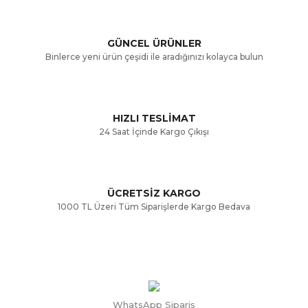
Ürün açıklamasında eksik bilgiler bulunuyor.
GÜNCEL ÜRÜNLER
Ürün bilgilerinde hatalar bulunuyor.
Binlerce yeni ürün çeşidi ile aradığınızı kolayca bulun
Ürün fiyatı diğer sitelerden daha pahalı.
Bu ürüne benzer farklı alternatifler olmalı.
HIZLI TESLİMAT
24 Saat İçinde Kargo Çıkışı
ÜCRETSİZ KARGO
Gönder
1000 TL Üzeri Tüm Siparişlerde Kargo Bedava
WhatsApp Sipariş