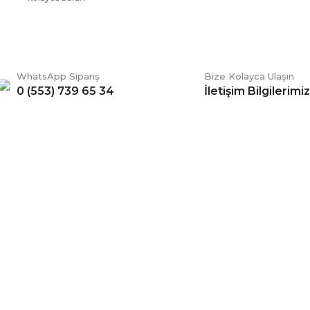
WhatsApp Sipariş
Bize Kolayca Ulaşın
0 (553) 739 65 34
İletişim Bilgilerimiz
Gönder
ERİŞ
BİZİ TAKİP EDİN
li Satış Sözleşmesi
Facebook
ve Teslimat
Twitter
k ve Güvenlik
İnstagram
 Şartları
YouTube
 Değişim Şartları