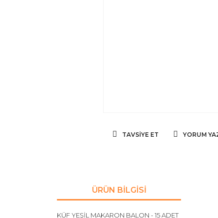
TAVSIYE ET
YORUM YA
ÜRÜN BILGISI
KÜF YEŞİL MAKARON BALON - 15 ADET