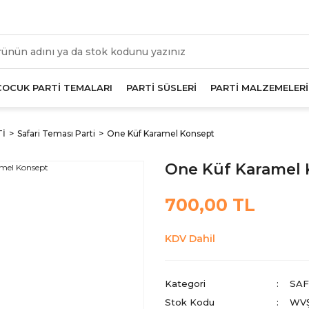
üm Alışverişlerde Geçerli 1000 TL Ve Üzeri Kargo Beda
ÇOCUK PARTİ TEMALARI
PARTİ SÜSLERİ
PARTİ MALZEMELERİ
Tİ
Safari Teması Parti
One Küf Karamel Konsept
One Küf Karamel
700,00 TL
KDV Dahil
Kategori
SAF
Stok Kodu
WV