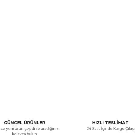
a ve diğer konularda yetersiz gördüğünüz noktaları öneri formunu kullana
Bu ürüne ilk yorumu siz yapın!
.
Yorum Yaz
GÜNCEL ÜRÜNLER
HIZLI TESLİMAT
ce yeni ürün çeşidi ile aradığınızı
24 Saat İçinde Kargo Çıkışı
kolayca bulun