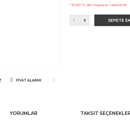
* 63,83 TL den başlayan taksitlerle!
SEPETE E
Z
FIYAT ALARMI
YORUMLAR
TAKSIT SEÇENEKLER