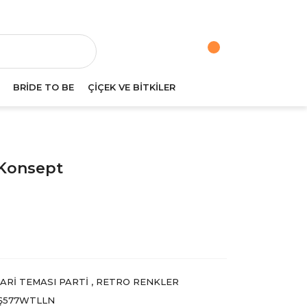
va
BRİDE TO BE
ÇİÇEK VE BİTKİLER
 Konsept
ARI TEMASI PARTI
,
RETRO RENKLER
Ş577WTLLN