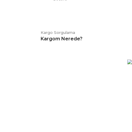
Kargo Sorgulama
Kargom Nerede?
E-BÜLTEN
Kampanya ve duyurularımızdan
haberdar olmak için kaydolabilirsiniz.