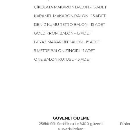
ÇİKOLATA MAKARON BALON - 15 ADET
KARAMEL MAKARON BALON - 15 ADET
DENİZ KUMU RETRO BALON - 15 ADET
GOLD KROM BALON - 15 ADET
BEYAZ MAKARON BALON - 15 ADET
5 METRE BALON ZİNCİRİ - 1 ADET
ONE BALON KUTUSU - 3 ADET
Bu ürünün fiyat bilgisi, resim, ürün açıklamalarınd
Görüş ve önerileriniz için teşekkür ederiz.
Ürün resmi kalitesiz, bozuk veya görüntülenemiyor
Ürün açıklamasında eksik bilgiler bulunuyor.
GÜVENLİ ÖDEME
256bit SSL Sertifikası ile %100 güvenli
Binler
Ürün bilgilerinde hatalar bulunuyor.
alışveriş imkanı