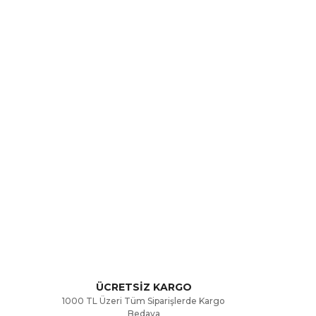
rak tarafımıza iletebilirsiniz.
ÜCRETSİZ KARGO
1000 TL Üzeri Tüm Siparişlerde Kargo
Bedava