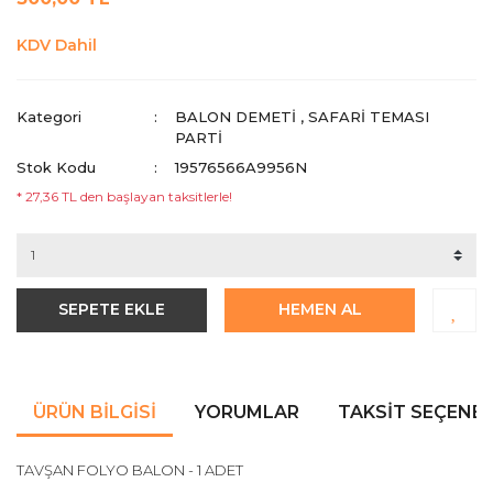
KDV Dahil
Kategori
BALON DEMETİ
,
SAFARI TEMASI
PARTI
Stok Kodu
19576566A9956N
* 27,36 TL den başlayan taksitlerle!
SEPETE EKLE
HEMEN AL
ÜRÜN BILGISI
YORUMLAR
TAKSIT SEÇENEK
TAVŞAN FOLYO BALON - 1 ADET