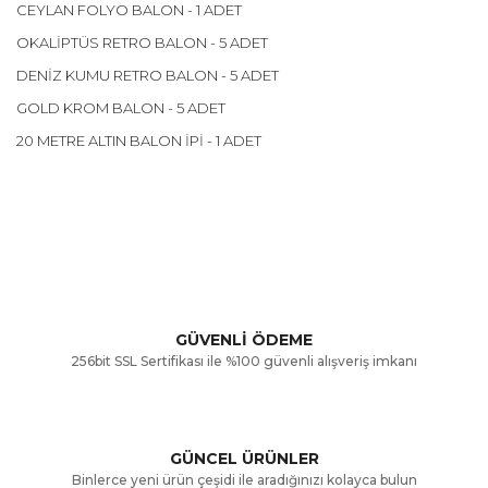
CEYLAN FOLYO BALON - 1 ADET
OKALİPTÜS RETRO BALON - 5 ADET
DENİZ KUMU RETRO BALON - 5 ADET
GOLD KROM BALON - 5 ADET
20 METRE ALTIN BALON İPİ - 1 ADET
Bu ürünün fiyat bilgisi, resim, ürün açıklamalarında ve diğer
konularda yetersiz gördüğünüz noktaları öneri formunu
Bu ürüne ilk yorumu siz yapın!
kullanarak tarafımıza iletebilirsiniz.
Görüş ve önerileriniz için teşekkür ederiz.
Yorum Yaz
GÜVENLİ ÖDEME
256bit SSL Sertifikası ile %100 güvenli alışveriş imkanı
Ürün resmi kalitesiz, bozuk veya görüntülenemiyor.
Ürün açıklamasında eksik bilgiler bulunuyor.
GÜNCEL ÜRÜNLER
Ürün bilgilerinde hatalar bulunuyor.
Binlerce yeni ürün çeşidi ile aradığınızı kolayca bulun