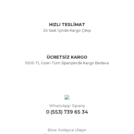
Ürün fiyatı diğer sitelerden daha pahalı.
Bu ürüne benzer farklı alternatifler olmalı.
HIZLI TESLİMAT
24 Saat İçinde Kargo Çıkışı
ÜCRETSİZ KARGO
Gönder
1000 TL Üzeri Tüm Siparişlerde Kargo Bedava
WhatsApp Sipariş
0 (553) 739 65 34
Bize Kolayca Ulaşın