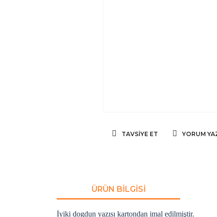
TAVSIYE ET
YORUM YA
ÜRÜN BILGISI
İyiki dogdun yazısı kartondan imal edilmiştir.