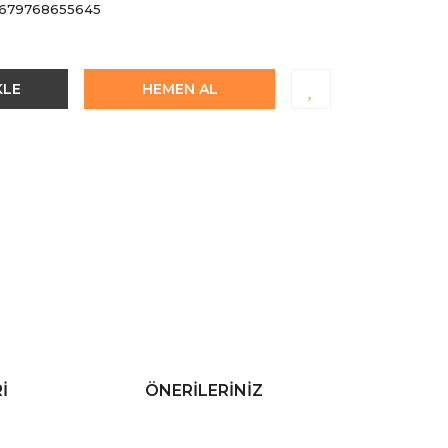
679768655645
KLE
HEMEN AL
I
ÖNERILERINIZ