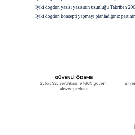
İyiki dogdun yazısı yazısının uzunluğu Takriben 20
İyiki dogdun konsepti yapmayı planladığınız partini
Bu ürünün fiyat bilgisi, resim, ürün açıklamalarınd
Görüş ve önerileriniz için teşekkür ederiz.
Ürün resmi kalitesiz, bozuk veya görüntülenemiyor
Ürün açıklamasında eksik bilgiler bulunuyor.
GÜVENLİ ÖDEME
256bit SSL Sertifikası ile %100 güvenli
Binler
Ürün bilgilerinde hatalar bulunuyor.
alışveriş imkanı
Ürün fiyatı diğer sitelerden daha pahalı.
Bu ürüne benzer farklı alternatifler olmalı.