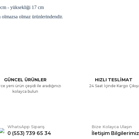
0cm - yüksekliği 17 cm
n olmazsa olmaz ürünlerindendir.
a ve diğer konularda yetersiz gördüğünüz noktaları öneri formunu kullana
Bu ürüne ilk yorumu siz yapın!
.
Yorum Yaz
GÜNCEL ÜRÜNLER
HIZLI TESLİMAT
ce yeni ürün çeşidi ile aradığınızı
24 Saat İçinde Kargo Çıkışı
kolayca bulun
WhatsApp Sipariş
Bize Kolayca Ulaşın
0 (553) 739 65 34
İletişim Bilgilerimiz