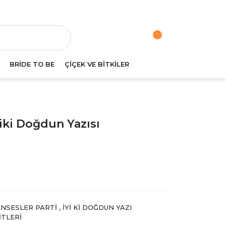
va
BRİDE TO BE
ÇİÇEK VE BİTKİLER
iki Doğdun Yazısı
NSESLER PARTI
,
İYI KI DOĞDUN YAZI
ITLERI