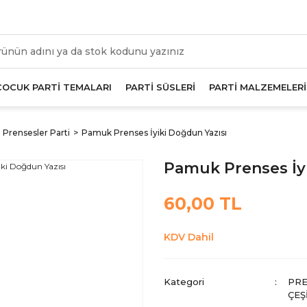
üm Alışverişlerde Geçerli 1000 TL Ve Üzeri Kargo Beda
ÇOCUK PARTİ TEMALARI
PARTİ SÜSLERİ
PARTİ MALZEMELERİ
Prensesler Parti
Pamuk Prenses İyiki Doğdun Yazısı
Pamuk Prenses İy
60,00 TL
KDV Dahil
Kategori
PRE
ÇEŞ