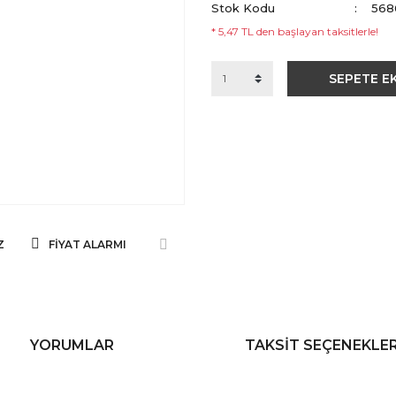
Stok Kodu
568
* 5,47 TL den başlayan taksitlerle!
SEPETE E
Z
FIYAT ALARMI
YORUMLAR
TAKSIT SEÇENEKLER