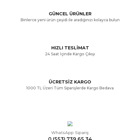
Ürün açıklamasında eksik bilgiler bulunuyor.
GÜNCEL ÜRÜNLER
Ürün bilgilerinde hatalar bulunuyor.
Binlerce yeni ürün çeşidi ile aradığınızı kolayca bulun
Ürün fiyatı diğer sitelerden daha pahalı.
Bu ürüne benzer farklı alternatifler olmalı.
HIZLI TESLİMAT
24 Saat İçinde Kargo Çıkışı
ÜCRETSİZ KARGO
Gönder
1000 TL Üzeri Tüm Siparişlerde Kargo Bedava
WhatsApp Sipariş
0 (553) 739 65 34