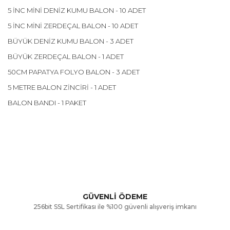
5 İNC MİNİ DENİZ KUMU BALON - 10 ADET
5 İNC MİNİ ZERDEÇAL BALON - 10 ADET
BÜYÜK DENİZ KUMU BALON - 3 ADET
BÜYÜK ZERDEÇAL BALON - 1 ADET
50CM PAPATYA FOLYO BALON - 3 ADET
5 METRE BALON ZİNCİRİ - 1 ADET
BALON BANDI - 1 PAKET
Bu ürünün fiyat bilgisi, resim, ürün açıklamalarında ve diğer
konularda yetersiz gördüğünüz noktaları öneri formunu
Bu ürüne ilk yorumu siz yapın!
kullanarak tarafımıza iletebilirsiniz.
Görüş ve önerileriniz için teşekkür ederiz.
Yorum Yaz
GÜVENLİ ÖDEME
256bit SSL Sertifikası ile %100 güvenli alışveriş imkanı
Ürün resmi kalitesiz, bozuk veya görüntülenemiyor.