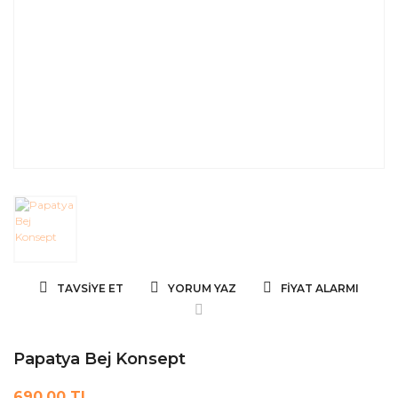
TAVSIYE ET
YORUM YAZ
FIYAT ALARMI
Papatya Bej Konsept
690,00 TL