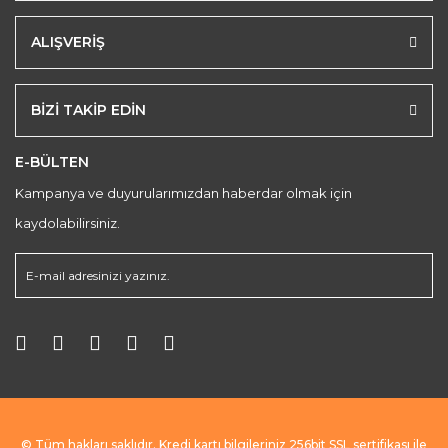
ALIŞVERİŞ
BİZİ TAKİP EDİN
E-BÜLTEN
Kampanya ve duyurularımızdan haberdar olmak için
kaydolabilirsiniz.
© Tüm hakları saklıdır. Kredi kartı bilgileriniz 256bit SSL sertifikası ile