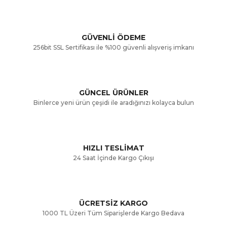
kullanarak tarafımıza iletebilirsiniz.
Görüş ve önerileriniz için teşekkür ederiz.
Yorum Yaz
GÜVENLİ ÖDEME
256bit SSL Sertifikası ile %100 güvenli alışveriş imkanı
Ürün resmi kalitesiz, bozuk veya görüntülenemiyor.
Ürün açıklamasında eksik bilgiler bulunuyor.
GÜNCEL ÜRÜNLER
Ürün bilgilerinde hatalar bulunuyor.
Binlerce yeni ürün çeşidi ile aradığınızı kolayca bulun
Ürün fiyatı diğer sitelerden daha pahalı.
Bu ürüne benzer farklı alternatifler olmalı.
HIZLI TESLİMAT
24 Saat İçinde Kargo Çıkışı
ÜCRETSİZ KARGO
Gönder
1000 TL Üzeri Tüm Siparişlerde Kargo Bedava