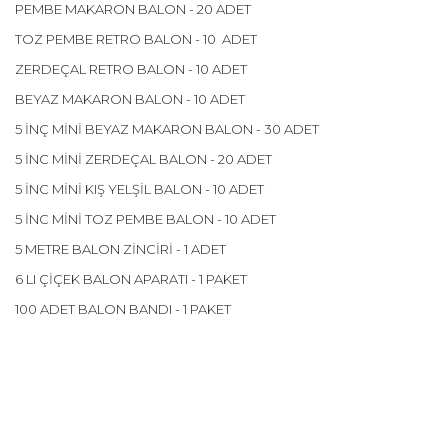
PEMBE MAKARON BALON - 20 ADET
TOZ PEMBE RETRO BALON - 10 ADET
ZERDEÇAL RETRO BALON - 10 ADET
BEYAZ MAKARON BALON - 10 ADET
5 İNÇ MİNİ BEYAZ MAKARON BALON - 30 ADET
5 İNC MİNİ ZERDEÇAL BALON - 20 ADET
5 İNC MİNİ KIŞ YELŞİL BALON - 10 ADET
5 İNC MİNİ TOZ PEMBE BALON - 10 ADET
5 METRE BALON ZİNCİRİ - 1 ADET
6 LI ÇİÇEK BALON APARATI - 1 PAKET
100 ADET BALON BANDI - 1 PAKET
Bu ürünün fiyat bilgisi, resim, ürün açıklamalarında ve diğer
konularda yetersiz gördüğünüz noktaları öneri formunu
Bu ürüne ilk yorumu siz yapın!