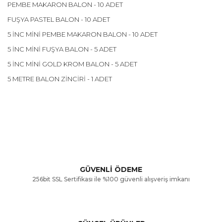
PEMBE MAKARON BALON - 10 ADET
FUŞYA PASTEL BALON - 10 ADET
5 İNC MİNİ PEMBE MAKARON BALON - 10 ADET
5 İNC MİNİ FUŞYA BALON - 5 ADET
5 İNC MİNİ GOLD KROM BALON - 5 ADET
5 METRE BALON ZİNCİRİ - 1 ADET
Bu ürünün fiyat bilgisi, resim, ürün açıklamalarında ve diğer
konularda yetersiz gördüğünüz noktaları öneri formunu
Bu ürüne ilk yorumu siz yapın!
kullanarak tarafımıza iletebilirsiniz.
Görüş ve önerileriniz için teşekkür ederiz.
Yorum Yaz
GÜVENLİ ÖDEME
256bit SSL Sertifikası ile %100 güvenli alışveriş imkanı
Ürün resmi kalitesiz, bozuk veya görüntülenemiyor.
Ürün açıklamasında eksik bilgiler bulunuyor.