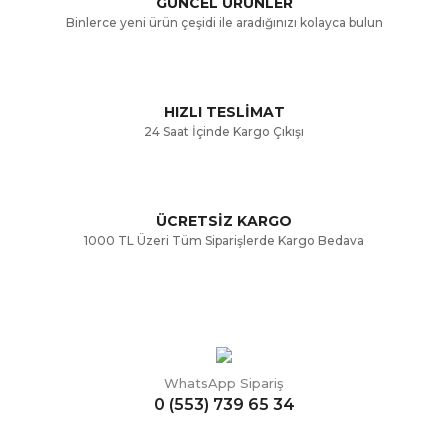
GÜNCEL ÜRÜNLER
Ürün bilgilerinde hatalar bulunuyor.
Binlerce yeni ürün çeşidi ile aradığınızı kolayca bulun
Ürün fiyatı diğer sitelerden daha pahalı.
Bu ürüne benzer farklı alternatifler olmalı.
HIZLI TESLİMAT
24 Saat İçinde Kargo Çıkışı
ÜCRETSİZ KARGO
Gönder
1000 TL Üzeri Tüm Siparişlerde Kargo Bedava
WhatsApp Sipariş
0 (553) 739 65 34