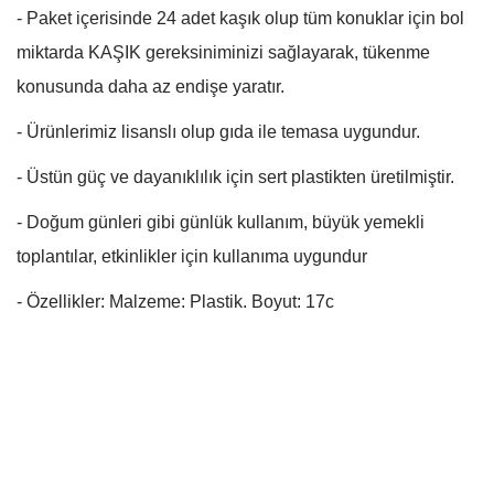
- Paket içerisinde 24 adet kaşık olup tüm konuklar için bol
miktarda KAŞIK gereksiniminizi sağlayarak, tükenme
konusunda daha az endişe yaratır.
- Ürünlerimiz lisanslı olup gıda ile temasa uygundur.
- Üstün güç ve dayanıklılık için sert plastikten üretilmiştir.
- Doğum günleri gibi günlük kullanım, büyük yemekli
toplantılar, etkinlikler için kullanıma uygundur
- Özellikler: Malzeme: Plastik. Boyut: 17c
Bu ürünün fiyat bilgisi, resim, ürün açıklamalarında ve diğer
konularda yetersiz gördüğünüz noktaları öneri formunu
Bu ürüne ilk yorumu siz yapın!
kullanarak tarafımıza iletebilirsiniz.
Görüş ve önerileriniz için teşekkür ederiz.
Yorum Yaz