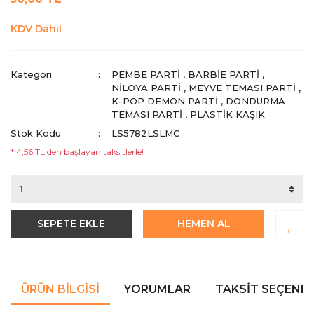
KDV Dahil
Kategori
PEMBE PARTI
,
BARBIE PARTI
,
NILOYA PARTI
,
MEYVE TEMASI PARTI
,
K-POP DEMON PARTI
,
DONDURMA
TEMASI PARTI
,
PLASTIK KAŞIK
Stok Kodu
LS5782LSLMC
* 4,56 TL den başlayan taksitlerle!
SEPETE EKLE
HEMEN AL
ÜRÜN BILGISI
YORUMLAR
TAKSIT SEÇENEK