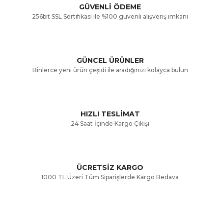
GÜVENLİ ÖDEME
256bit SSL Sertifikası ile %100 güvenli alışveriş imkanı
Ürün resmi kalitesiz, bozuk veya görüntülenemiyor.
Ürün açıklamasında eksik bilgiler bulunuyor.
GÜNCEL ÜRÜNLER
Ürün bilgilerinde hatalar bulunuyor.
Binlerce yeni ürün çeşidi ile aradığınızı kolayca bulun
Ürün fiyatı diğer sitelerden daha pahalı.
Bu ürüne benzer farklı alternatifler olmalı.
HIZLI TESLİMAT
24 Saat İçinde Kargo Çıkışı
ÜCRETSİZ KARGO
Gönder
1000 TL Üzeri Tüm Siparişlerde Kargo Bedava