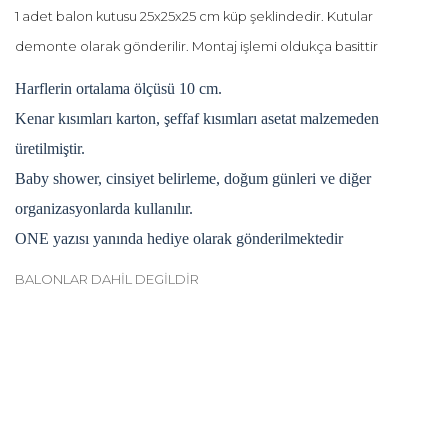
1 adet balon kutusu 25x25x25 cm küp şeklindedir. Kutular
demonte olarak gönderilir. Montaj işlemi oldukça basittir
Harflerin ortalama ölçüsü 10 cm.
Kenar kısımları karton, şeffaf kısımları asetat malzemeden
üretilmiştir.
Baby shower, cinsiyet belirleme, doğum günleri ve diğer
organizasyonlarda kullanılır.
ONE yazısı yanında hediye olarak gönderilmektedir
BALONLAR DAHİL DEGİLDİR
Bu ürünün fiyat bilgisi, resim, ürün açıklamalarında ve diğer
konularda yetersiz gördüğünüz noktaları öneri formunu
Bu ürüne ilk yorumu siz yapın!
kullanarak tarafımıza iletebilirsiniz.
Görüş ve önerileriniz için teşekkür ederiz.
Yorum Yaz