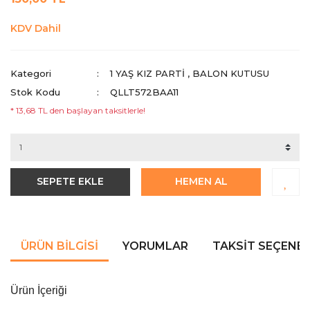
KDV Dahil
Kategori
1 YAŞ KIZ PARTI
,
BALON KUTUSU
Stok Kodu
QLLT572BAA11
* 13,68 TL den başlayan taksitlerle!
SEPETE EKLE
HEMEN AL
ÜRÜN BILGISI
YORUMLAR
TAKSIT SEÇENEK
Ürün İçeriği