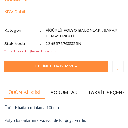
KDV Dahil
Kategori
FIĞÜRLÜ FOLYO BALONLAR
,
SAFARI
TEMASI PARTI
Stok Kodu
224957274J5J25N
* 9,12 TL den başlayan taksitlerle!
GELİNCE HABER VER
ÜRÜN BILGISI
YORUMLAR
TAKSIT SEÇENEK
Ürün Ebatları ortalama 100cm
Folyo balonlar inik vaziyet de kargoya verilir.