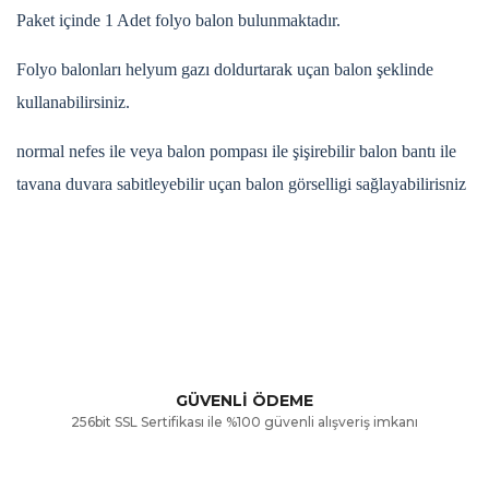
Paket içinde 1 Adet folyo balon bulunmaktadır.
Folyo balonları helyum gazı doldurtarak uçan balon şeklinde
kullanabilirsiniz.
normal nefes ile veya balon pompası ile şişirebilir balon bantı ile
tavana duvara sabitleyebilir uçan balon görselligi sağlayabilirisniz
Bu ürünün fiyat bilgisi, resim, ürün açıklamalarında ve diğer
konularda yetersiz gördüğünüz noktaları öneri formunu
Bu ürüne ilk yorumu siz yapın!
kullanarak tarafımıza iletebilirsiniz.
Görüş ve önerileriniz için teşekkür ederiz.
Yorum Yaz
GÜVENLİ ÖDEME
256bit SSL Sertifikası ile %100 güvenli alışveriş imkanı
Ürün resmi kalitesiz, bozuk veya görüntülenemiyor.
Ürün açıklamasında eksik bilgiler bulunuyor.