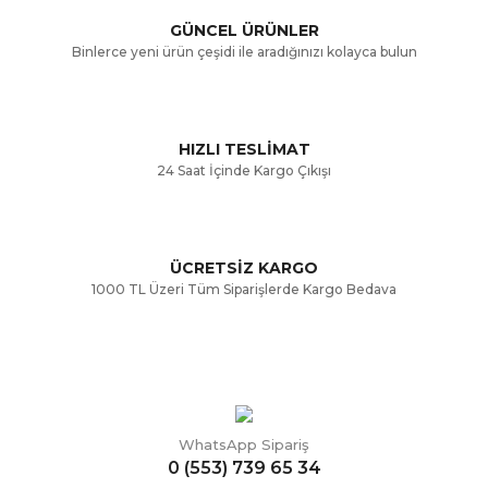
GÜNCEL ÜRÜNLER
Ürün bilgilerinde hatalar bulunuyor.
Binlerce yeni ürün çeşidi ile aradığınızı kolayca bulun
Ürün fiyatı diğer sitelerden daha pahalı.
Bu ürüne benzer farklı alternatifler olmalı.
HIZLI TESLİMAT
24 Saat İçinde Kargo Çıkışı
ÜCRETSİZ KARGO
Gönder
1000 TL Üzeri Tüm Siparişlerde Kargo Bedava
WhatsApp Sipariş
0 (553) 739 65 34