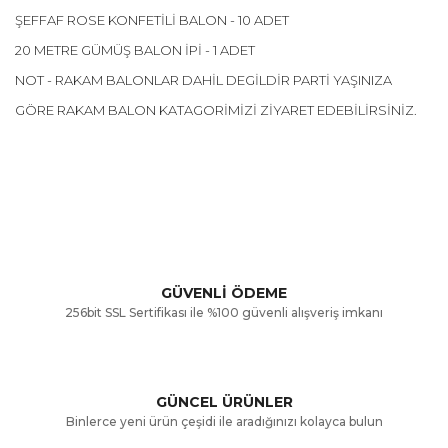
ŞEFFAF ROSE KONFETİLİ BALON - 10 ADET
20 METRE GÜMÜŞ BALON İPİ - 1 ADET
NOT - RAKAM BALONLAR DAHİL DEGİLDİR PARTİ YAŞINIZA
GÖRE RAKAM BALON KATAGORİMİZİ ZİYARET EDEBİLİRSİNİZ.
Bu ürünün fiyat bilgisi, resim, ürün açıklamalarında ve diğer
konularda yetersiz gördüğünüz noktaları öneri formunu
Bu ürüne ilk yorumu siz yapın!
kullanarak tarafımıza iletebilirsiniz.
Görüş ve önerileriniz için teşekkür ederiz.
Yorum Yaz
GÜVENLİ ÖDEME
256bit SSL Sertifikası ile %100 güvenli alışveriş imkanı
Ürün resmi kalitesiz, bozuk veya görüntülenemiyor.
Ürün açıklamasında eksik bilgiler bulunuyor.
GÜNCEL ÜRÜNLER
Ürün bilgilerinde hatalar bulunuyor.
Binlerce yeni ürün çeşidi ile aradığınızı kolayca bulun
Ürün fiyatı diğer sitelerden daha pahalı.