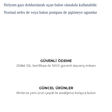
Helyum gazı doldurularak uçan balon olarakda kullanabilir.
Normal nefes ile veya balon pompası ile şişirmeye ugundur
Bu ürünün fiyat bilgisi, resim, ürün açıklamalarında ve diğer
konularda yetersiz gördüğünüz noktaları öneri formunu
Bu ürüne ilk yorumu siz yapın!
kullanarak tarafımıza iletebilirsiniz.
Görüş ve önerileriniz için teşekkür ederiz.
Yorum Yaz
GÜVENLİ ÖDEME
256bit SSL Sertifikası ile %100 güvenli alışveriş imkanı
Ürün resmi kalitesiz, bozuk veya görüntülenemiyor.
Ürün açıklamasında eksik bilgiler bulunuyor.
GÜNCEL ÜRÜNLER
Ürün bilgilerinde hatalar bulunuyor.
Binlerce yeni ürün çeşidi ile aradığınızı kolayca bulun
Ürün fiyatı diğer sitelerden daha pahalı.
Bu ürüne benzer farklı alternatifler olmalı.