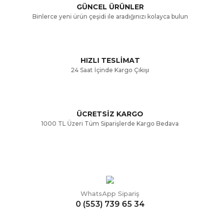
GÜNCEL ÜRÜNLER
Ürün bilgilerinde hatalar bulunuyor.
Binlerce yeni ürün çeşidi ile aradığınızı kolayca bulun
Ürün fiyatı diğer sitelerden daha pahalı.
Bu ürüne benzer farklı alternatifler olmalı.
HIZLI TESLİMAT
24 Saat İçinde Kargo Çıkışı
ÜCRETSİZ KARGO
Gönder
1000 TL Üzeri Tüm Siparişlerde Kargo Bedava
WhatsApp Sipariş
0 (553) 739 65 34