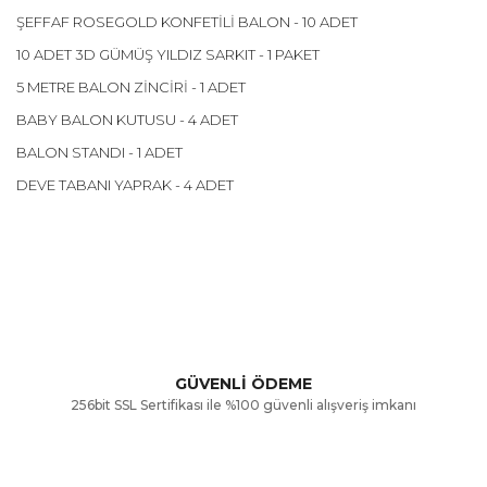
ŞEFFAF ROSEGOLD KONFETİLİ BALON - 10 ADET
10 ADET 3D GÜMÜŞ YILDIZ SARKIT - 1 PAKET
5 METRE BALON ZİNCİRİ - 1 ADET
BABY BALON KUTUSU - 4 ADET
BALON STANDI - 1 ADET
DEVE TABANI YAPRAK - 4 ADET
Bu ürünün fiyat bilgisi, resim, ürün açıklamalarında ve diğer
konularda yetersiz gördüğünüz noktaları öneri formunu
Bu ürüne ilk yorumu siz yapın!
kullanarak tarafımıza iletebilirsiniz.
Görüş ve önerileriniz için teşekkür ederiz.
Yorum Yaz
GÜVENLİ ÖDEME
256bit SSL Sertifikası ile %100 güvenli alışveriş imkanı
Ürün resmi kalitesiz, bozuk veya görüntülenemiyor.
Ürün açıklamasında eksik bilgiler bulunuyor.