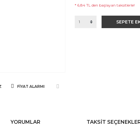
* 6,84 TL den başlayan taksitlerle!
SEPETE E
Z
FIYAT ALARMI
YORUMLAR
TAKSIT SEÇENEKLER