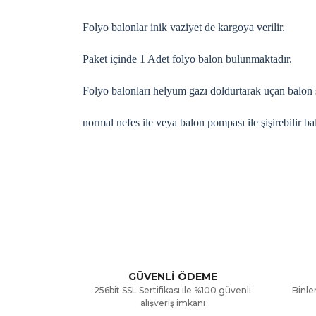
Folyo balonlar inik vaziyet de kargoya verilir.
Paket içinde 1 Adet folyo balon bulunmaktadır.
Folyo balonları helyum gazı doldurtarak uçan balon ş
normal nefes ile veya balon pompası ile şişirebilir ba
Bu ürünün fiyat bilgisi, resim, ürün açıklamalarınd
Görüş ve önerileriniz için teşekkür ederiz.
Ürün resmi kalitesiz, bozuk veya görüntülenemiyor
Ürün açıklamasında eksik bilgiler bulunuyor.
GÜVENLİ ÖDEME
256bit SSL Sertifikası ile %100 güvenli
Binler
Ürün bilgilerinde hatalar bulunuyor.
alışveriş imkanı