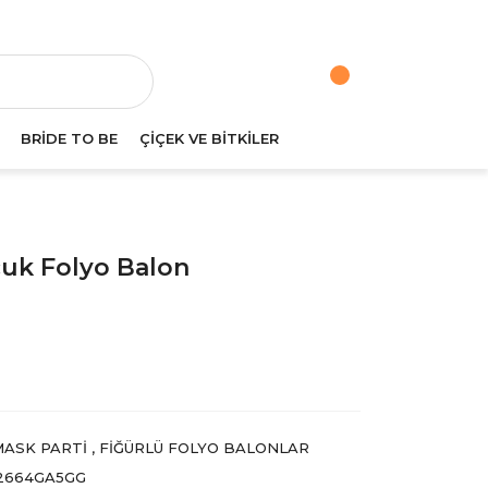
va
BRİDE TO BE
ÇİÇEK VE BİTKİLER
cuk Folyo Balon
MASK PARTI
,
FIĞÜRLÜ FOLYO BALONLAR
2664GA5GG