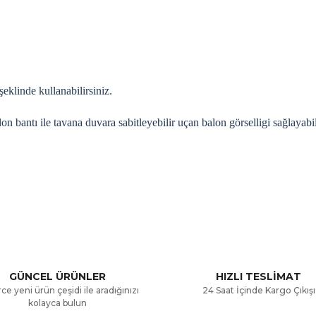
eklinde kullanabilirsiniz.
lon bantı ile tavana duvara sabitleyebilir uçan balon görselligi sağlayabil
a ve diğer konularda yetersiz gördüğünüz noktaları öneri formunu kullana
Bu ürüne ilk yorumu siz yapın!
.
Yorum Yaz
GÜNCEL ÜRÜNLER
HIZLI TESLİMAT
ce yeni ürün çeşidi ile aradığınızı
24 Saat İçinde Kargo Çıkışı
kolayca bulun