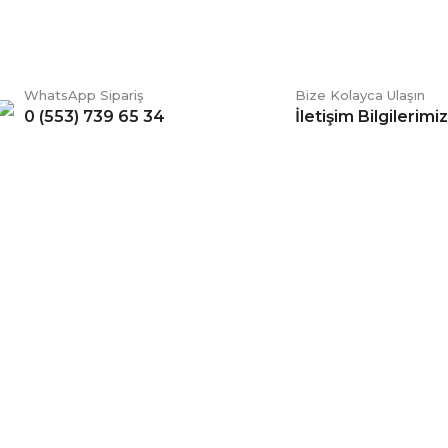
WhatsApp Sipariş
Bize Kolayca Ulaşın
0 (553) 739 65 34
İletişim Bilgilerimiz
Gönder
ERİŞ
BİZİ TAKİP EDİN
li Satış Sözleşmesi
Facebook
ve Teslimat
Twitter
k ve Güvenlik
İnstagram
 Şartları
YouTube
 Değişim Şartları