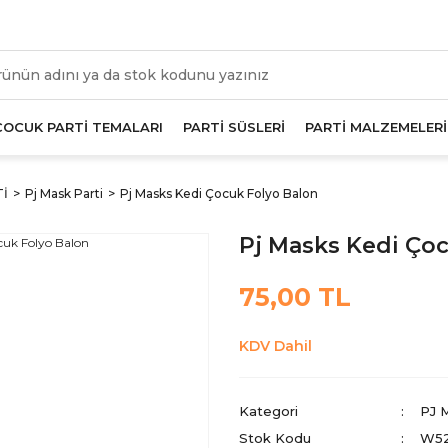
üm Alışverişlerde Geçerli 1000 TL Ve Üzeri Kargo Beda
ÇOCUK PARTİ TEMALARI
PARTİ SÜSLERİ
PARTİ MALZEMELERİ
Tİ
Pj Mask Parti
Pj Masks Kedi Çocuk Folyo Balon
Pj Masks Kedi Ço
75,00 TL
KDV Dahil
Kategori
PJ 
Stok Kodu
W5