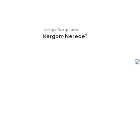
Kargo Sorgulama
Kargom Nerede?
E-BÜLTEN
Kampanya ve duyurularımızdan
haberdar olmak için kaydolabilirsiniz.