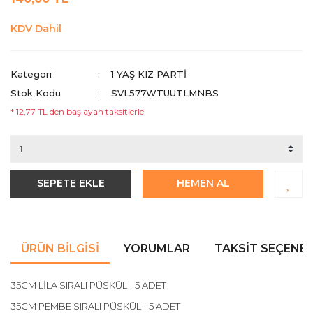
KDV Dahil
Kategori
1 YAŞ KIZ PARTI
Stok Kodu
SVL577WTUUTLMNBS
* 12,77 TL den başlayan taksitlerle!
SEPETE EKLE
HEMEN AL
ÜRÜN BILGISI
YORUMLAR
TAKSIT SEÇENEK
35CM LİLA SIRALI PÜSKÜL - 5 ADET
35CM PEMBE SIRALI PÜSKÜL - 5 ADET