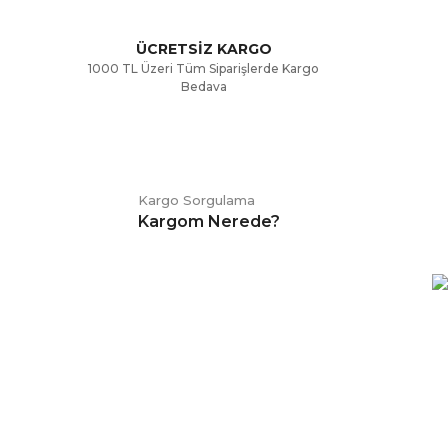
ÜCRETSİZ KARGO
1000 TL Üzeri Tüm Siparişlerde Kargo
Bedava
Kargo Sorgulama
Kargom Nerede?
E-BÜLTEN
Kampanya ve duyurularımızdan
haberdar olmak için kaydolabilirsiniz.