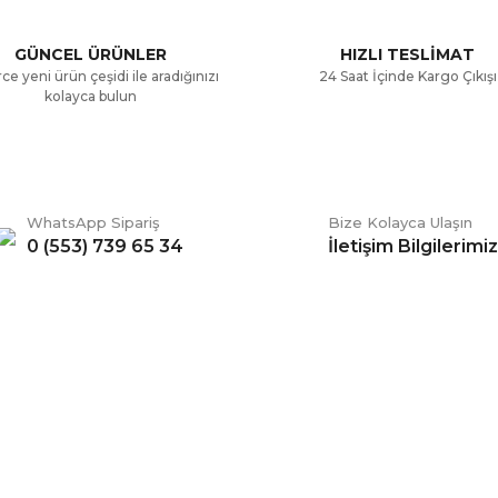
Yorum Yaz
GÜNCEL ÜRÜNLER
HIZLI TESLİMAT
ce yeni ürün çeşidi ile aradığınızı
24 Saat İçinde Kargo Çıkışı
kolayca bulun
WhatsApp Sipariş
Bize Kolayca Ulaşın
0 (553) 739 65 34
İletişim Bilgilerimiz
Gönder
ERİŞ
BİZİ TAKİP EDİN
li Satış Sözleşmesi
Facebook
ve Teslimat
Twitter
k ve Güvenlik
İnstagram