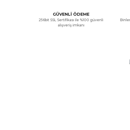
Ürün açıklamasında eksik bilgiler bulunuyor.
GÜVENLİ ÖDEME
256bit SSL Sertifikası ile %100 güvenli
Binler
Ürün bilgilerinde hatalar bulunuyor.
alışveriş imkanı
Ürün fiyatı diğer sitelerden daha pahalı.
Bu ürüne benzer farklı alternatifler olmalı.
KURUMSAL
ALIŞV
Hakkımızda
Mesafe
Yardım
Ödeme 
İletişim Formu
Gizlili