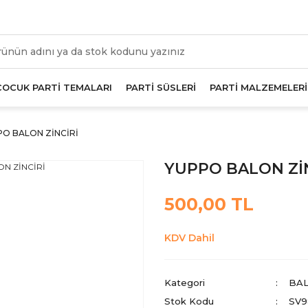
üm Alışverişlerde Geçerli 1000 TL Ve Üzeri Kargo Beda
ÇOCUK PARTİ TEMALARI
PARTİ SÜSLERİ
PARTİ MALZEMELERİ
PO BALON ZİNCİRİ
YUPPO BALON Zİ
500,00 TL
KDV Dahil
Kategori
BAL
Stok Kodu
SV9