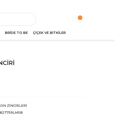
va
BRİDE TO BE
ÇİÇEK VE BİTKİLER
NCİRİ
ON ZİNCİRLERİ
827759LM5B