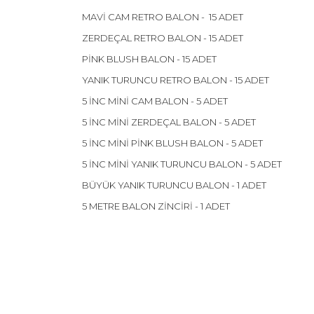
MAVİ CAM RETRO BALON - 15 ADET
ZERDEÇAL RETRO BALON - 15 ADET
PİNK BLUSH BALON - 15 ADET
YANIK TURUNCU RETRO BALON - 15 ADET
5 İNC MİNİ CAM BALON - 5 ADET
5 İNC MİNİ ZERDEÇAL BALON - 5 ADET
5 İNC MİNİ PİNK BLUSH BALON - 5 ADET
5 İNC MİNİ YANIK TURUNCU BALON - 5 ADET
BÜYÜK YANIK TURUNCU BALON - 1 ADET
5 METRE BALON ZİNCİRİ - 1 ADET
Bu ürünün fiyat bilgisi, resim, ürün açıklamalarınd
Görüş ve önerileriniz için teşekkür ederiz.
Ürün resmi kalitesiz, bozuk veya görüntülenemiyor