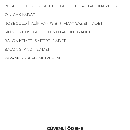
ROSEGOLD PUL - 2 PAKET ( 20 ADET ŞEFFAF BALONA YETERLİ
OLUCAK KADAR )
ROSEGOLD İTALİK HAPPY BİRTHDAY YAZISI - 1 ADET
SİLİNDİR ROSEGOLD FOLYO BALON - 6 ADET
BALON KEMERİ 5 METRE - 1 ADET
BALON STANDI - 2 ADET
YAPRAK SALKIM 2 METRE - 1 ADET
Bu ürünün fiyat bilgisi, resim, ürün açıklamalarında ve diğer
konularda yetersiz gördüğünüz noktaları öneri formunu
Bu ürüne ilk yorumu siz yapın!
kullanarak tarafımıza iletebilirsiniz.
Görüş ve önerileriniz için teşekkür ederiz.
Yorum Yaz
GÜVENLİ ÖDEME