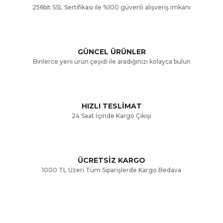
256bit SSL Sertifikası ile %100 güvenli alışveriş imkanı
Ürün resmi kalitesiz, bozuk veya görüntülenemiyor.
Ürün açıklamasında eksik bilgiler bulunuyor.
GÜNCEL ÜRÜNLER
Ürün bilgilerinde hatalar bulunuyor.
Binlerce yeni ürün çeşidi ile aradığınızı kolayca bulun
Ürün fiyatı diğer sitelerden daha pahalı.
Bu ürüne benzer farklı alternatifler olmalı.
HIZLI TESLİMAT
24 Saat İçinde Kargo Çıkışı
ÜCRETSİZ KARGO
Gönder
1000 TL Üzeri Tüm Siparişlerde Kargo Bedava