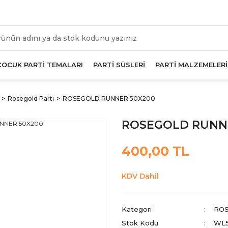
üm Alışverişlerde Geçerli 1000 TL Ve Üzeri Kargo Beda
ÇOCUK PARTİ TEMALARI
PARTİ SÜSLERİ
PARTİ MALZEMELERİ
Rosegold Parti
ROSEGOLD RUNNER 50X200
ROSEGOLD RUNN
400,00 TL
KDV Dahil
Kategori
ROS
Stok Kodu
WL