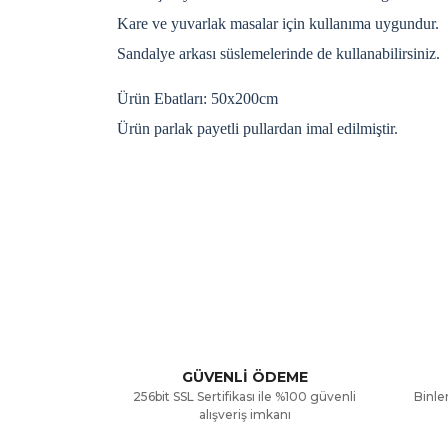
Kare ve yuvarlak masalar için kullanıma uygundur.
Sandalye arkası süslemelerinde de kullanabilirsiniz.
Ürün Ebatları: 50x200cm
Ürün parlak payetli pullardan imal edilmiştir.
Bu ürünün fiyat bilgisi, resim, ürün açıklamalarınd
Görüş ve önerileriniz için teşekkür ederiz.
Ürün resmi kalitesiz, bozuk veya görüntülenemiyor
Ürün açıklamasında eksik bilgiler bulunuyor.
GÜVENLİ ÖDEME
256bit SSL Sertifikası ile %100 güvenli
Binler
Ürün bilgilerinde hatalar bulunuyor.
alışveriş imkanı
Ürün fiyatı diğer sitelerden daha pahalı.