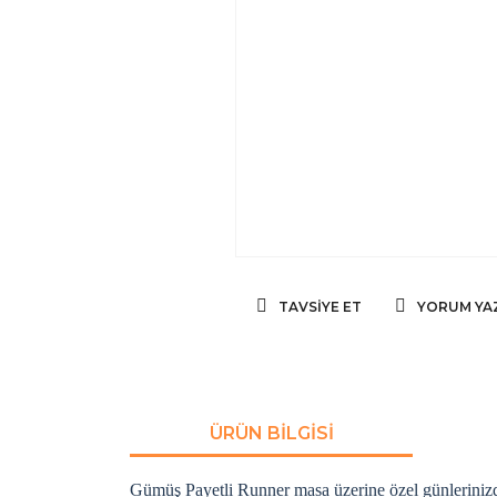
TAVSIYE ET
YORUM YA
ÜRÜN BILGISI
Gümüş Payetli Runner masa üzerine özel günlerinizde