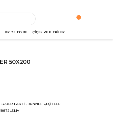
va
BRİDE TO BE
ÇİÇEK VE BİTKİLER
ER 50X200
EGOLD PARTI
,
RUNNER ÇEŞITLERI
58872LSMV