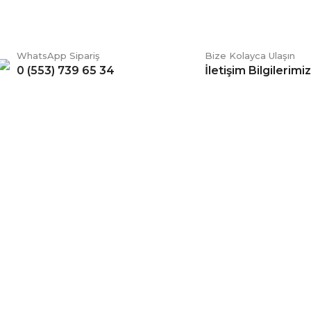
WhatsApp Sipariş
Bize Kolayca Ulaşın
0 (553) 739 65 34
İletişim Bilgilerimiz
Gönder
ERİŞ
BİZİ TAKİP EDİN
li Satış Sözleşmesi
Facebook
ve Teslimat
Twitter
k ve Güvenlik
İnstagram
 Şartları
YouTube
 Değişim Şartları