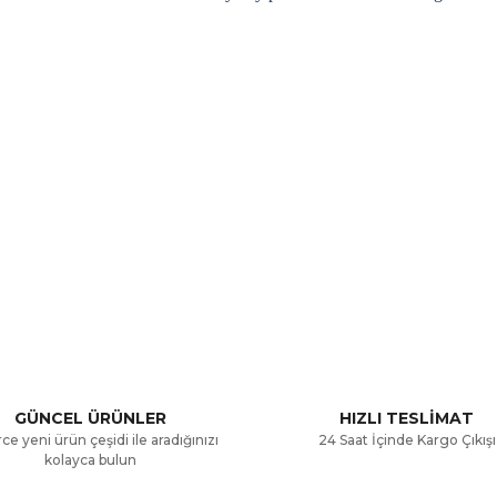
a ve diğer konularda yetersiz gördüğünüz noktaları öneri formunu kullana
Bu ürüne ilk yorumu siz yapın!
.
Yorum Yaz
GÜNCEL ÜRÜNLER
HIZLI TESLİMAT
ce yeni ürün çeşidi ile aradığınızı
24 Saat İçinde Kargo Çıkışı
kolayca bulun