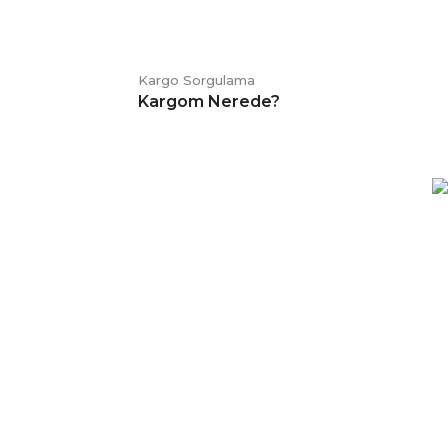
Kargo Sorgulama
Kargom Nerede?
E-BÜLTEN
Kampanya ve duyurularımızdan
haberdar olmak için kaydolabilirsiniz.