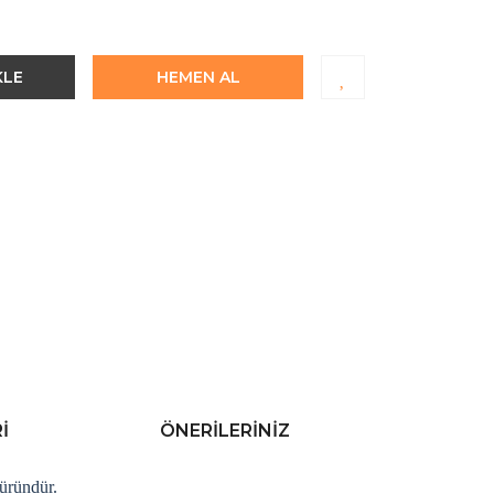
KLE
HEMEN AL
I
ÖNERILERINIZ
 üründür.