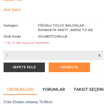
KDV Dahil
Kategori
FIĞÜRLÜ FOLYO BALONLAR
,
ROMANTIK PARTI
,
BRİDE TO BE
Stok Kodu
SVL5857Y2NSLL8
* 7,30 TL den başlayan taksitlerle!
SEPETE EKLE
HEMEN AL
ÜRÜN BILGISI
YORUMLAR
TAKSIT SEÇENEK
Ürün Ebatları ortalama 70-80cm