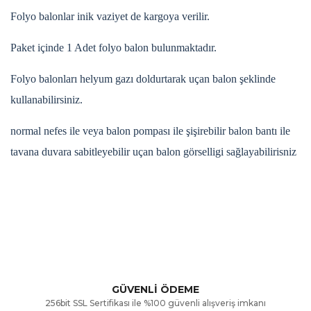
Folyo balonlar inik vaziyet de kargoya verilir.
Paket içinde 1 Adet folyo balon bulunmaktadır.
Folyo balonları helyum gazı doldurtarak uçan balon şeklinde
kullanabilirsiniz.
normal nefes ile veya balon pompası ile şişirebilir balon bantı ile
tavana duvara sabitleyebilir uçan balon görselligi sağlayabilirisniz
Bu ürünün fiyat bilgisi, resim, ürün açıklamalarında ve diğer
konularda yetersiz gördüğünüz noktaları öneri formunu
Bu ürüne ilk yorumu siz yapın!
kullanarak tarafımıza iletebilirsiniz.
Görüş ve önerileriniz için teşekkür ederiz.
Yorum Yaz
GÜVENLİ ÖDEME
256bit SSL Sertifikası ile %100 güvenli alışveriş imkanı
Ürün resmi kalitesiz, bozuk veya görüntülenemiyor.