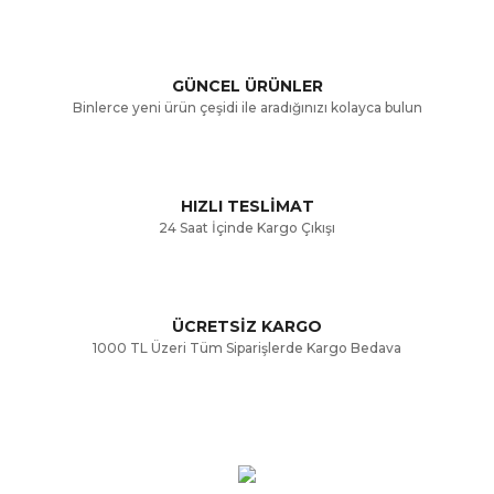
Ürün açıklamasında eksik bilgiler bulunuyor.
GÜNCEL ÜRÜNLER
Ürün bilgilerinde hatalar bulunuyor.
Binlerce yeni ürün çeşidi ile aradığınızı kolayca bulun
Ürün fiyatı diğer sitelerden daha pahalı.
Bu ürüne benzer farklı alternatifler olmalı.
HIZLI TESLİMAT
24 Saat İçinde Kargo Çıkışı
ÜCRETSİZ KARGO
Gönder
1000 TL Üzeri Tüm Siparişlerde Kargo Bedava