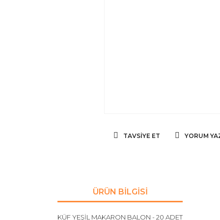
TAVSIYE ET
YORUM YA
ÜRÜN BILGISI
KÜF YEŞİL MAKARON BALON - 20 ADET