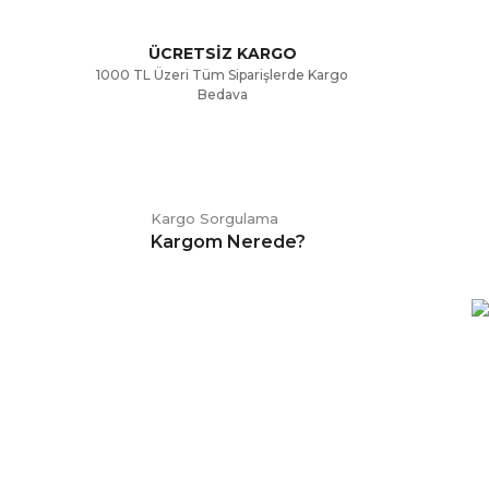
ÜCRETSİZ KARGO
1000 TL Üzeri Tüm Siparişlerde Kargo
Bedava
Kargo Sorgulama
Kargom Nerede?
E-BÜLTEN
Kampanya ve duyurularımızdan
haberdar olmak için kaydolabilirsiniz.