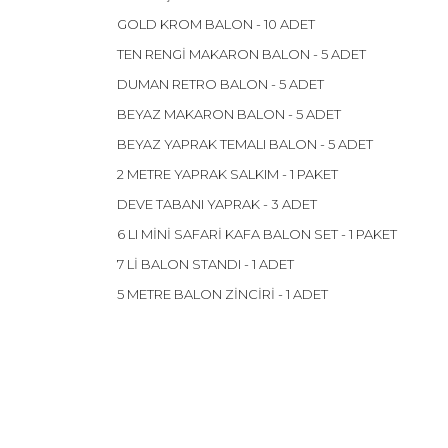
GOLD KROM BALON - 10 ADET
TEN RENGİ MAKARON BALON - 5 ADET
DUMAN RETRO BALON - 5 ADET
BEYAZ MAKARON BALON - 5 ADET
BEYAZ YAPRAK TEMALI BALON - 5 ADET
2 METRE YAPRAK SALKIM - 1 PAKET
DEVE TABANI YAPRAK - 3 ADET
6 LI MİNİ SAFARİ KAFA BALON SET - 1 PAKET
7 Lİ BALON STANDI - 1 ADET
5 METRE BALON ZİNCİRİ - 1 ADET
Bu ürünün fiyat bilgisi, resim, ürün açıklamalarınd
Görüş ve önerileriniz için teşekkür ederiz.
Ürün resmi kalitesiz, bozuk veya görüntülenemiyor