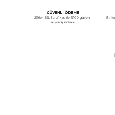
Ürün açıklamasında eksik bilgiler bulunuyor.
GÜVENLİ ÖDEME
256bit SSL Sertifikası ile %100 güvenli
Binler
Ürün bilgilerinde hatalar bulunuyor.
alışveriş imkanı
Ürün fiyatı diğer sitelerden daha pahalı.
Bu ürüne benzer farklı alternatifler olmalı.
KURUMSAL
ALIŞV
Hakkımızda
Mesafe
Yardım
Ödeme 
İletişim Formu
Gizlili