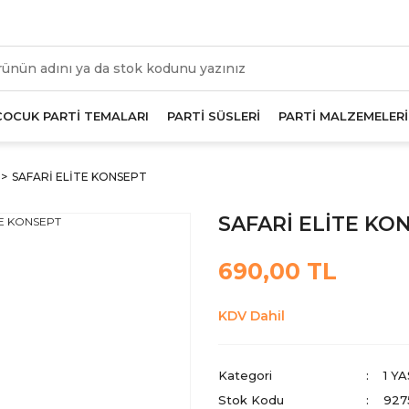
üm Alışverişlerde Geçerli 1000 TL Ve Üzeri Kargo Beda
ÇOCUK PARTİ TEMALARI
PARTİ SÜSLERİ
PARTİ MALZEMELERİ
SAFARİ ELİTE KONSEPT
SAFARİ ELİTE KO
690,00 TL
KDV Dahil
Kategori
1 Y
Stok Kodu
927