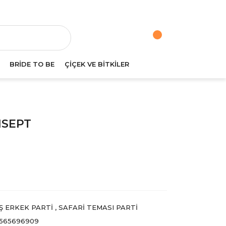
va
BRİDE TO BE
ÇİÇEK VE BİTKİLER
NSEPT
AŞ ERKEK PARTI
,
SAFARI TEMASI PARTI
565696909