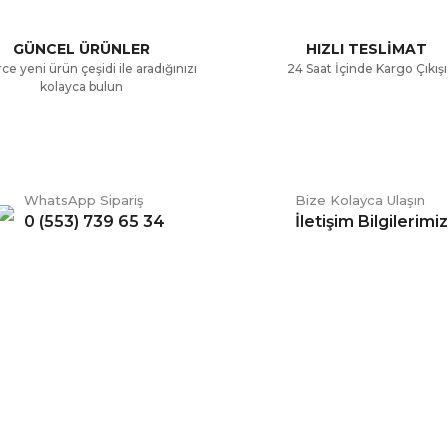
Yorum Yaz
GÜNCEL ÜRÜNLER
HIZLI TESLİMAT
ce yeni ürün çeşidi ile aradığınızı
24 Saat İçinde Kargo Çıkışı
kolayca bulun
WhatsApp Sipariş
Bize Kolayca Ulaşın
0 (553) 739 65 34
İletişim Bilgilerimiz
Gönder
ERİŞ
BİZİ TAKİP EDİN
li Satış Sözleşmesi
Facebook
ve Teslimat
Twitter
k ve Güvenlik
İnstagram