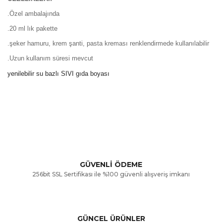
.Özel ambalajında
.20 ml lık pakette
.şeker hamuru, krem şanti, pasta kreması renklendirmede kullanılabilir
.Uzun kullanım süresi mevcut
yenilebilir su bazlı SIVI gıda boyası
Bu ürünün fiyat bilgisi, resim, ürün açıklamalarında ve diğer
konularda yetersiz gördüğünüz noktaları öneri formunu
Bu ürüne ilk yorumu siz yapın!
kullanarak tarafımıza iletebilirsiniz.
Görüş ve önerileriniz için teşekkür ederiz.
Yorum Yaz
GÜVENLİ ÖDEME
256bit SSL Sertifikası ile %100 güvenli alışveriş imkanı
Ürün resmi kalitesiz, bozuk veya görüntülenemiyor.
Ürün açıklamasında eksik bilgiler bulunuyor.
GÜNCEL ÜRÜNLER
Ürün bilgilerinde hatalar bulunuyor.