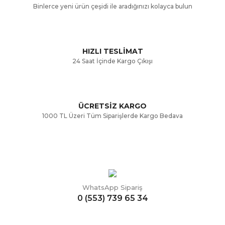
Binlerce yeni ürün çeşidi ile aradığınızı kolayca bulun
Ürün fiyatı diğer sitelerden daha pahalı.
Bu ürüne benzer farklı alternatifler olmalı.
HIZLI TESLİMAT
24 Saat İçinde Kargo Çıkışı
ÜCRETSİZ KARGO
Gönder
1000 TL Üzeri Tüm Siparişlerde Kargo Bedava
WhatsApp Sipariş
0 (553) 739 65 34