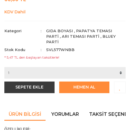
KDV Dahil
Kategori
GIDA BOYASI
,
PAPATYA TEMASI
PARTI
,
ARI TEMASI PARTI
,
BLUEY
PARTI
Stok Kodu
SVL577WNBB
* 5,47 TL den başlayan taksitlerle!
SEPETE EKLE
HEMEN AL
ÜRÜN BILGISI
YORUMLAR
TAKSIT SEÇENEK
ÖZELLİKLERİ: