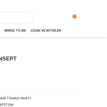
va
BRİDE TO BE
ÇİÇEK VE BİTKİLER
ONSEPT
ARI TEMASI PARTI
877TJJM