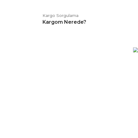
Kargo Sorgulama
Kargom Nerede?
E-BÜLTEN
Kampanya ve duyurularımızdan
haberdar olmak için kaydolabilirsiniz.