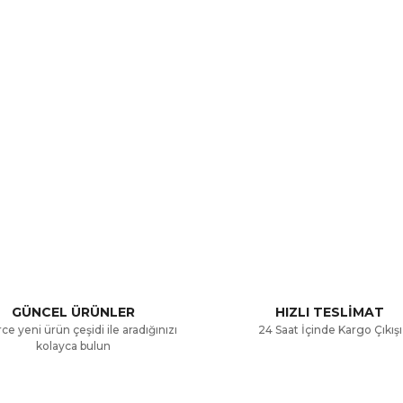
a ve diğer konularda yetersiz gördüğünüz noktaları öneri formunu kullana
Bu ürüne ilk yorumu siz yapın!
.
Yorum Yaz
GÜNCEL ÜRÜNLER
HIZLI TESLİMAT
ce yeni ürün çeşidi ile aradığınızı
24 Saat İçinde Kargo Çıkışı
kolayca bulun