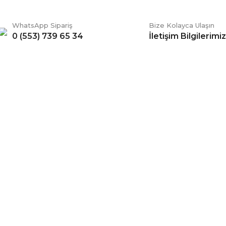
WhatsApp Sipariş
Bize Kolayca Ulaşın
0 (553) 739 65 34
İletişim Bilgilerimiz
Gönder
ERİŞ
BİZİ TAKİP EDİN
li Satış Sözleşmesi
Facebook
ve Teslimat
Twitter
k ve Güvenlik
İnstagram
 Şartları
YouTube
 Değişim Şartları