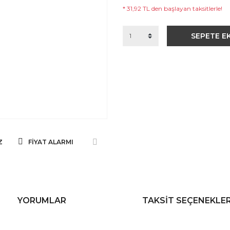
* 31,92 TL den başlayan taksitlerle!
SEPETE E
Z
FIYAT ALARMI
YORUMLAR
TAKSIT SEÇENEKLER