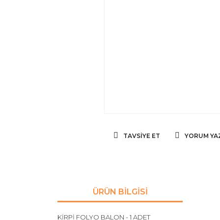
TAVSIYE ET
YORUM YA
ÜRÜN BILGISI
KİRPİ FOLYO BALON - 1 ADET