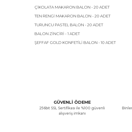
ÇİKOLATA MAKARON BALON - 20 ADET
TEN RENGİ MAKARON BALON - 20 ADET
TURUNCU PASTEL BALON - 20 ADET
BALON ZİNCİRİ - 1 ADET
ŞEFFAF GOLD KONFETİLİ BALON - 10 ADET
Bu ürünün fiyat bilgisi, resim, ürün açıklamalarınd
Görüş ve önerileriniz için teşekkür ederiz.
Ürün resmi kalitesiz, bozuk veya görüntülenemiyor
Ürün açıklamasında eksik bilgiler bulunuyor.
GÜVENLİ ÖDEME
256bit SSL Sertifikası ile %100 güvenli
Binler
Ürün bilgilerinde hatalar bulunuyor.
alışveriş imkanı
Ürün fiyatı diğer sitelerden daha pahalı.