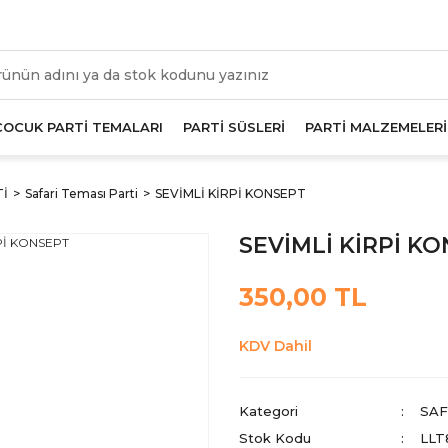
üm Alışverişlerde Geçerli 1000 TL Ve Üzeri Kargo Beda
ÇOCUK PARTİ TEMALARI
PARTİ SÜSLERİ
PARTİ MALZEMELERİ
Tİ
Safari Teması Parti
SEVİMLİ KİRPİ KONSEPT
SEVİMLİ KİRPİ K
350,00 TL
KDV Dahil
Kategori
SAF
Stok Kodu
LLT