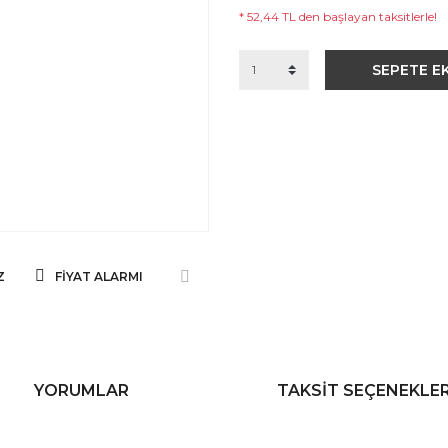
* 52,44 TL den başlayan taksitlerle!
SEPETE E
Z
FIYAT ALARMI
YORUMLAR
TAKSIT SEÇENEKLER