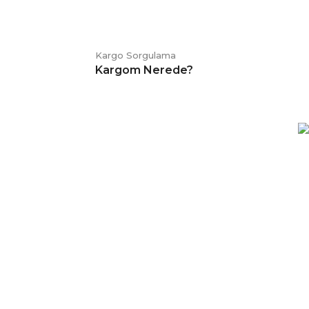
Kargo Sorgulama
Kargom Nerede?
E-BÜLTEN
Kampanya ve duyurularımızdan
haberdar olmak için kaydolabilirsiniz.