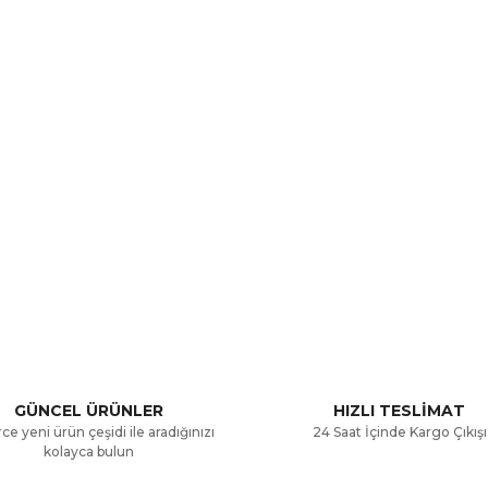
a ve diğer konularda yetersiz gördüğünüz noktaları öneri formunu kullana
Bu ürüne ilk yorumu siz yapın!
.
Yorum Yaz
GÜNCEL ÜRÜNLER
HIZLI TESLİMAT
ce yeni ürün çeşidi ile aradığınızı
24 Saat İçinde Kargo Çıkışı
kolayca bulun