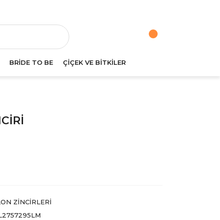
va
BRİDE TO BE
ÇİÇEK VE BİTKİLER
CİRİ
ON ZİNCİRLERİ
2757295LM