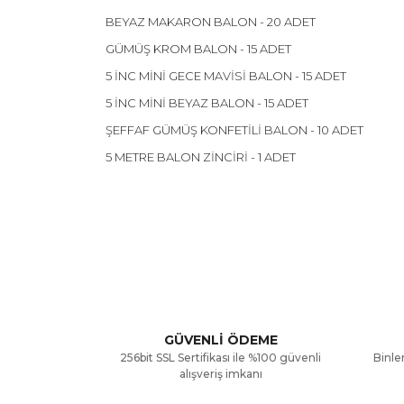
BEYAZ MAKARON BALON - 20 ADET
GÜMÜŞ KROM BALON - 15 ADET
5 İNC MİNİ GECE MAVİSİ BALON - 15 ADET
5 İNC MİNİ BEYAZ BALON - 15 ADET
ŞEFFAF GÜMÜŞ KONFETİLİ BALON - 10 ADET
5 METRE BALON ZİNCİRİ - 1 ADET
Bu ürünün fiyat bilgisi, resim, ürün açıklamalarınd
Görüş ve önerileriniz için teşekkür ederiz.
Ürün resmi kalitesiz, bozuk veya görüntülenemiyor
Ürün açıklamasında eksik bilgiler bulunuyor.
GÜVENLİ ÖDEME
256bit SSL Sertifikası ile %100 güvenli
Binler
Ürün bilgilerinde hatalar bulunuyor.
alışveriş imkanı
Ürün fiyatı diğer sitelerden daha pahalı.