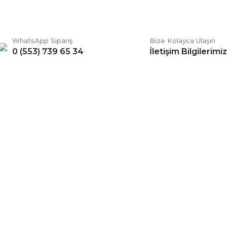
WhatsApp Sipariş
Bize Kolayca Ulaşın
0 (553) 739 65 34
İletişim Bilgilerimiz
Gönder
ERİŞ
BİZİ TAKİP EDİN
li Satış Sözleşmesi
Facebook
ve Teslimat
Twitter
k ve Güvenlik
İnstagram
 Şartları
YouTube
 Değişim Şartları